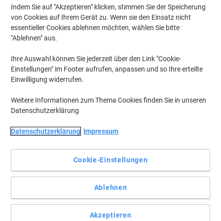
Indem Sie auf "Akzeptieren" klicken, stimmen Sie der Speicherung
von Cookies auf Ihrem Gerät zu. Wenn sie den Einsatz nicht
essentieller Cookies ablehnen möchten, wählen Sie bitte
"Ablehnen" aus.
Ihre Auswahl können Sie jederzeit über den Link "Cookie-
Einstellungen" im Footer aufrufen, anpassen und so Ihre erteilte
Einwilligung widerrufen.
Weitere Informationen zum Thema Cookies finden Sie in unseren
Datenschutzerklärung
Gesundheit und Sicherheit am Arbeitsplatz und zu Hause mit
Datenschutzerklärung
Impressum
Hansaplast
Mit eim 5 Meter langen Pflasterrolle können Sie die Länge so
Cookie-Einstellungen
anpassen, dass sie zu Ihrer Wunde passt.
Vollständige Beschreibung lesen
Ablehnen
Mehr Kaufen,
Mehr Sparen
CHF 3.95
pro Stück
Ab 3 Stück
Akzeptieren
CHF 4.27 inkl. MwSt