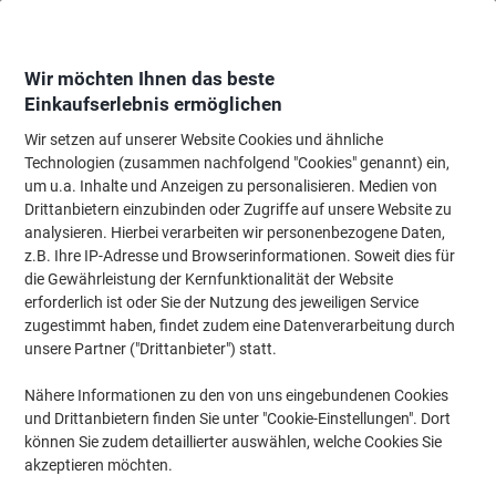
Skip
Skip
to
to
Content
Navigation
Wir möchten Ihnen das beste
Einkaufserlebnis ermöglichen
Wir setzen auf unserer Website Cookies und ähnliche
Startseite
Wartung & Sicherheit
Schutz & Sicherheit
Erste-Hilfe-Artikel
Technologien (zusammen nachfolgend "Cookies" genannt) ein,
um u.a. Inhalte und Anzeigen zu personalisieren. Medien von
Hansaplast Classic Pflaster 7,2 x 3,2 x 9,8 cm 722383
Drittanbietern einzubinden oder Zugriffe auf unsere Website zu
analysieren. Hierbei verarbeiten wir personenbezogene Daten,
z.B. Ihre IP-Adresse und Browserinformationen. Soweit dies für
Marke:
Hansaplast
Artikelnr.:
1129224
die Gewährleistung der Kernfunktionalität der Website
erforderlich ist oder Sie der Nutzung des jeweiligen Service
zugestimmt haben, findet zudem eine Datenverarbeitung durch
unsere Partner ("Drittanbieter") statt.
Nähere Informationen zu den von uns eingebundenen Cookies
und Drittanbietern finden Sie unter "Cookie-Einstellungen". Dort
können Sie zudem detaillierter auswählen, welche Cookies Sie
akzeptieren möchten.