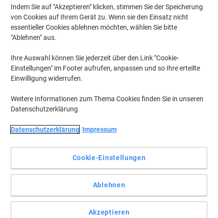
Indem Sie auf "Akzeptieren" klicken, stimmen Sie der Speicherung
von Cookies auf Ihrem Gerät zu. Wenn sie den Einsatz nicht
essentieller Cookies ablehnen möchten, wählen Sie bitte
"Ablehnen" aus.
Ihre Auswahl können Sie jederzeit über den Link "Cookie-
Einstellungen" im Footer aufrufen, anpassen und so Ihre erteilte
Einwilligung widerrufen.
Weitere Informationen zum Thema Cookies finden Sie in unseren
Datenschutzerklärung
Datenschutzerklärung
Impressum
Halten Sie Ihren Abfall getrennt
Abfalltrennung leicht gemacht: Der grosse Behälter des helit Duo-
Cookie-Einstellungen
System-Papierkorbs nimmt Ihr Altpapier auf, der kleine Behälter
mit Deckel ist für sonstige Abfälle vorgesehen.
Vollständige Beschreibung lesen
Ablehnen
Mehr Kaufen,
Mehr Sparen
CHF 39.95
pro Stück
Akzeptieren
Ab 4 Stück