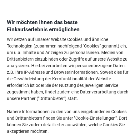
Skip
Skip
to
to
Content
Navigation
Wir möchten Ihnen das beste
Einkaufserlebnis ermöglichen
Wir setzen auf unserer Website Cookies und ähnliche
Startseite
Reinigung & Hygiene
Reinigung & Hygiene
Mülleimer & Zube
Technologien (zusammen nachfolgend "Cookies" genannt) ein,
um u.a. Inhalte und Anzeigen zu personalisieren. Medien von
helit Papierkorb Duo System Polyethylen Schwarz,
Drittanbietern einzubinden oder Zugriffe auf unsere Website zu
Silber 28 x 28 x 35 cm
analysieren. Hierbei verarbeiten wir personenbezogene Daten,
z.B. Ihre IP-Adresse und Browserinformationen. Soweit dies für
die Gewährleistung der Kernfunktionalität der Website
Marke:
helit
Artikelnr.:
3873024
erforderlich ist oder Sie der Nutzung des jeweiligen Service
zugestimmt haben, findet zudem eine Datenverarbeitung durch
unsere Partner ("Drittanbieter") statt.
Nähere Informationen zu den von uns eingebundenen Cookies
und Drittanbietern finden Sie unter "Cookie-Einstellungen". Dort
können Sie zudem detaillierter auswählen, welche Cookies Sie
akzeptieren möchten.