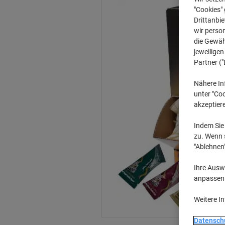
"Cookies" 
Drittanbie
wir perso
die Gewähr
jeweilige
Partner ("
Nähere In
unter "Coo
akzeptier
Indem Sie 
zu. Wenn s
"Ablehnen
Ihre Auswa
anpassen u
Weitere I
Datensch