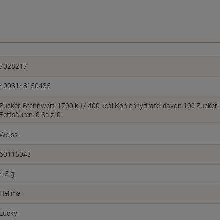
7028217
4003148150435
Zucker. Brennwert: 1700 kJ / 400 kcal Kohlenhydrate: davon 100 Zucker: 
Fettsäuren: 0 Salz: 0
Weiss
60115043
4.5 g
Hellma
Lucky