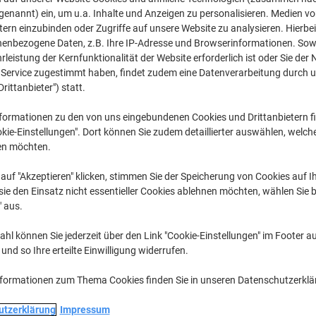
CHF 17.85
pro Pack
genannt) ein, um u.a. Inhalte und Anzeigen zu personalisieren. Medien v
Ab 3 Pack
tern einzubinden oder Zugriffe auf unsere Website zu analysieren. Hierbei
CHF 18.31 inkl. MwSt
CHF 7.93 / kg exkl. MwSt
nenbezogene Daten, z.B. Ihre IP-Adresse und Browserinformationen. Sowe
leistung der Kernfunktionalität der Website erforderlich ist oder Sie der
n Service zugestimmt haben, findet zudem eine Datenverarbeitung durch 
Menge
exkl. MwSt
Drittanbieter") statt.
Pack
1
CHF 19.85
formationen zu den von uns eingebundenen Cookies und Drittanbietern fi
Pack
2
CHF 18.85
-
kie-Einstellungen". Dort können Sie zudem detaillierter auswählen, welch
en möchten.
Pack
3+
CHF 17.85
-
auf "Akzeptieren" klicken, stimmen Sie der Speicherung von Cookies auf 
Aktuell verfügbar
Lieferung 2-3 We
ie den Einsatz nicht essentieller Cookies ablehnen möchten, wählen Sie b
Bitte beachten Sie: Dieses Produkt
" aus.
Auftrag verschickt wurde.
hl können Sie jederzeit über den Link "Cookie-Einstellungen" im Footer au
Menge
nd so Ihre erteilte Einwilligung widerrufen.
Zu einer Liste
nformationen zum Thema Cookies finden Sie in unseren Datenschutzerkl
utzerklärung
Impressum