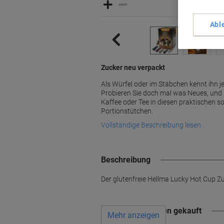
Abl
Zucker neu verpackt
Als Würfel oder im Stäbchen kennt ihn j
Probieren Sie doch mal was Neues, und 
Kaffee oder Tee in diesen praktischen 
Portionstütchen.
Vollständige Beschreibung lesen
Beschreibung
Der glutenfreie Hellma Lucky Hot Cup Zuc
Wird oft zusammen gekauft
Mehr anzeigen