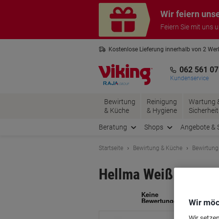
Skip
Skip
Wir feiern uns
to
to
Content
Navigation
Feiern Sie mit uns 
Kostenlose Lieferung innerhalb von 2 We
Kostenlose Rücksendung*
3 Jahre 
062 561 07
Kundenservice
Bewirtung
Reinigung
Wartung 
& Küche
& Hygiene
Sicherheit
Beratung
Shops
Angebote & 
Startseite
Bewirtung & Küche
Bewirtung
Hellma Weiß Zucker 
Ma
Wir möc
Wir setze