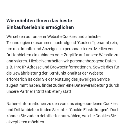
Skip
Skip
to
to
Content
Navigation
Wir möchten Ihnen das beste
Einkaufserlebnis ermöglichen
Wir setzen auf unserer Website Cookies und ähnliche
Startseite
Papier, Versand & Pakete
Papier & Etiketten
Etiketten
Adres
Technologien (zusammen nachfolgend "Cookies" genannt) ein,
um u.a. Inhalte und Anzeigen zu personalisieren. Medien von
HERMA Special Etiketten 4466 Selbstklebend DIN A4
Drittanbietern einzubinden oder Zugriffe auf unsere Website zu
Gelb 7 x 3,7 cm 20 Blatt à 24 Etiketten
analysieren. Hierbei verarbeiten wir personenbezogene Daten,
z.B. Ihre IP-Adresse und Browserinformationen. Soweit dies für
die Gewährleistung der Kernfunktionalität der Website
Marke:
HERMA
Artikelnr.:
1726016
erforderlich ist oder Sie der Nutzung des jeweiligen Service
zugestimmt haben, findet zudem eine Datenverarbeitung durch
unsere Partner ("Drittanbieter") statt.
Nachhaltig
Nähere Informationen zu den von uns eingebundenen Cookies
und Drittanbietern finden Sie unter "Cookie-Einstellungen". Dort
können Sie zudem detaillierter auswählen, welche Cookies Sie
akzeptieren möchten.