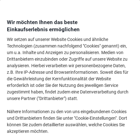
Skip
Skip
to
to
Content
Navigation
Wir möchten Ihnen das beste
Einkaufserlebnis ermöglichen
Wir setzen auf unserer Website Cookies und ähnliche
Startseite
Tinte & Toner
Tintenpatronen, Druckerpatronen, Druckerfarbbänd
Technologien (zusammen nachfolgend "Cookies" genannt) ein,
um u.a. Inhalte und Anzeigen zu personalisieren. Medien von
HP 125A Original Tonerkartusche CB541A Cyan
Drittanbietern einzubinden oder Zugriffe auf unsere Website zu
analysieren. Hierbei verarbeiten wir personenbezogene Daten,
z.B. Ihre IP-Adresse und Browserinformationen. Soweit dies für
Marke:
HP
Artikelnr.:
CB541A
die Gewährleistung der Kernfunktionalität der Website
erforderlich ist oder Sie der Nutzung des jeweiligen Service
zugestimmt haben, findet zudem eine Datenverarbeitung durch
Inkl.
unsere Partner ("Drittanbieter") statt.
Geschenk
Nähere Informationen zu den von uns eingebundenen Cookies
und Drittanbietern finden Sie unter "Cookie-Einstellungen". Dort
können Sie zudem detaillierter auswählen, welche Cookies Sie
akzeptieren möchten.