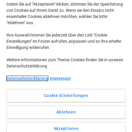
Indem Sie auf "Akzeptieren" klicken, stimmen Sie der Speicherung
von Cookies auf Ihrem Gerät zu. Wenn sie den Einsatz nicht
essentieller Cookies ablehnen möchten, wählen Sie bitte
"Ablehnen" aus.
Ihre Auswahl können Sie jederzeit über den Link "Cookie-
Einstellungen" im Footer aufrufen, anpassen und so Ihre erteilte
Einwilligung widerrufen.
Weitere Informationen zum Thema Cookies finden Sie in unseren
Datenschutzerklärung
Datenschutzerklärung
Impressum
Cookie-Einstellungen
Perfekt für Ihren HP Drucker
Die schwarz HP 26X Tonerkartusche bietet gleichbleibende
Ablehnen
Druckqualität von der ersten bis zur letzten Seite und führt zu
schnellen, konsistenten Ergebnissen, auf die Sie vertrauen können.
Vollständige Beschreibung lesen
Akzeptieren