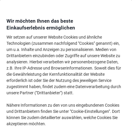
Skip
Skip
to
to
Content
Navigation
Wir möchten Ihnen das beste
Einkaufserlebnis ermöglichen
Wir setzen auf unserer Website Cookies und ähnliche
Startseite
Tinte & Toner
Tintenpatronen, Druckerpatronen, Druckerfarbbänd
Technologien (zusammen nachfolgend "Cookies" genannt) ein,
um u.a. Inhalte und Anzeigen zu personalisieren. Medien von
HP 26X Original Tonerkartusche CF226X Schwarz
Drittanbietern einzubinden oder Zugriffe auf unsere Website zu
analysieren. Hierbei verarbeiten wir personenbezogene Daten,
z.B. Ihre IP-Adresse und Browserinformationen. Soweit dies für
Marke:
HP
Artikelnr.:
8042541
die Gewährleistung der Kernfunktionalität der Website
erforderlich ist oder Sie der Nutzung des jeweiligen Service
zugestimmt haben, findet zudem eine Datenverarbeitung durch
Inkl.
unsere Partner ("Drittanbieter") statt.
Geschenk
Nähere Informationen zu den von uns eingebundenen Cookies
und Drittanbietern finden Sie unter "Cookie-Einstellungen". Dort
können Sie zudem detaillierter auswählen, welche Cookies Sie
akzeptieren möchten.