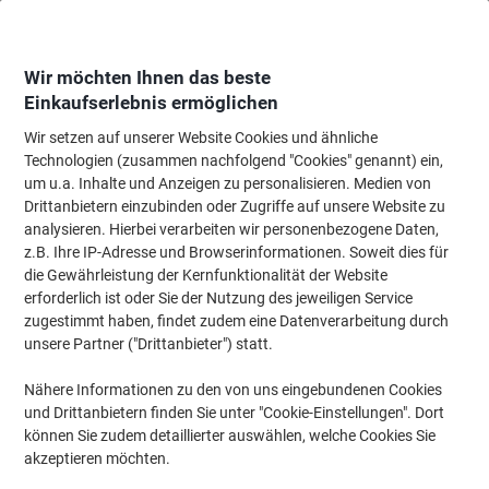
Skip
Skip
to
to
Content
Navigation
Wir möchten Ihnen das beste
Einkaufserlebnis ermöglichen
Wir setzen auf unserer Website Cookies und ähnliche
Startseite
Tinte & Toner
Tintenpatronen, Druckerpatronen, Druckerfarbbänd
Technologien (zusammen nachfolgend "Cookies" genannt) ein,
um u.a. Inhalte und Anzeigen zu personalisieren. Medien von
HP 304A Original Tonerkartusche CC531A Cyan
Drittanbietern einzubinden oder Zugriffe auf unsere Website zu
analysieren. Hierbei verarbeiten wir personenbezogene Daten,
z.B. Ihre IP-Adresse und Browserinformationen. Soweit dies für
Marke:
HP
Artikelnr.:
CC531A
die Gewährleistung der Kernfunktionalität der Website
erforderlich ist oder Sie der Nutzung des jeweiligen Service
zugestimmt haben, findet zudem eine Datenverarbeitung durch
Inkl.
unsere Partner ("Drittanbieter") statt.
Geschenk
Nähere Informationen zu den von uns eingebundenen Cookies
und Drittanbietern finden Sie unter "Cookie-Einstellungen". Dort
können Sie zudem detaillierter auswählen, welche Cookies Sie
akzeptieren möchten.