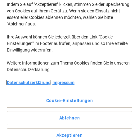
Indem Sie auf "Akzeptieren" klicken, stimmen Sie der Speicherung
von Cookies auf Ihrem Gerät zu. Wenn sie den Einsatz nicht
essentieller Cookies ablehnen möchten, wählen Sie bitte
"Ablehnen" aus.
Ihre Auswahl können Sie jederzeit über den Link "Cookie-
Einstellungen" im Footer aufrufen, anpassen und so Ihre erteilte
Einwilligung widerrufen.
Weitere Informationen zum Thema Cookies finden Sie in unseren
Datenschutzerklärung
Datenschutzerklärung
Impressum
Cookie-Einstellungen
Ideal für hohes Druckaufkommen: HP Toner mit hoher
Ergiebigkeit
Mit dieser Tonerkartusche sorgen Sie für Qualität und gestochen
Ablehnen
scharfe Farben in Ihren Dokumenten. Ihre Kunden werden das
auch bemerken. So machen Sie mühelos und kostengünstig einen
Unterschied.
Akzeptieren