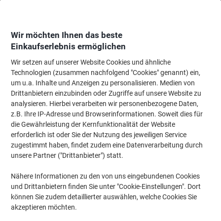
Skip
Skip
to
to
Content
Navigation
Wir möchten Ihnen das beste
Einkaufserlebnis ermöglichen
Wir setzen auf unserer Website Cookies und ähnliche
Startseite
Tinte & Toner
Tintenpatronen, Druckerpatronen, Druckerfarbbänd
Technologien (zusammen nachfolgend "Cookies" genannt) ein,
um u.a. Inhalte und Anzeigen zu personalisieren. Medien von
HP 305X Original Tonerkartusche CE410X Schwarz
Drittanbietern einzubinden oder Zugriffe auf unsere Website zu
analysieren. Hierbei verarbeiten wir personenbezogene Daten,
z.B. Ihre IP-Adresse und Browserinformationen. Soweit dies für
Marke:
HP
Artikelnr.:
6320862
die Gewährleistung der Kernfunktionalität der Website
erforderlich ist oder Sie der Nutzung des jeweiligen Service
zugestimmt haben, findet zudem eine Datenverarbeitung durch
Inkl.
unsere Partner ("Drittanbieter") statt.
Geschenk
Nähere Informationen zu den von uns eingebundenen Cookies
und Drittanbietern finden Sie unter "Cookie-Einstellungen". Dort
können Sie zudem detaillierter auswählen, welche Cookies Sie
akzeptieren möchten.