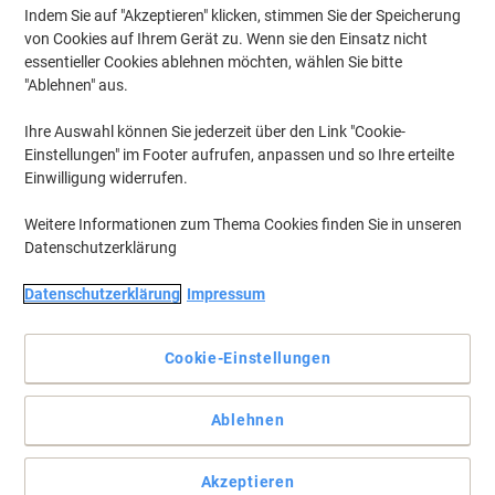
Indem Sie auf "Akzeptieren" klicken, stimmen Sie der Speicherung
von Cookies auf Ihrem Gerät zu. Wenn sie den Einsatz nicht
essentieller Cookies ablehnen möchten, wählen Sie bitte
"Ablehnen" aus.
Ihre Auswahl können Sie jederzeit über den Link "Cookie-
Einstellungen" im Footer aufrufen, anpassen und so Ihre erteilte
Einwilligung widerrufen.
Weitere Informationen zum Thema Cookies finden Sie in unseren
Datenschutzerklärung
Datenschutzerklärung
Impressum
Cookie-Einstellungen
Die problemlose Wahl für Ihren HP Drucker.
Die HP Original Druckkassette bietet gleichbleibende Druckqualität
Ablehnen
von der ersten bis zur letzten Seite. Bestellen Sie die HP Original
CE742A Druckkassette bei Viking.
Vollständige Beschreibung lesen
Akzeptieren