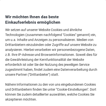
Skip
Skip
to
to
Content
Navigation
Wir möchten Ihnen das beste
Einkaufserlebnis ermöglichen
Wir setzen auf unserer Website Cookies und ähnliche
Startseite
Tinte & Toner
Tintenpatronen, Druckerpatronen, Druckerfarbbänd
Technologien (zusammen nachfolgend "Cookies" genannt) ein,
um u.a. Inhalte und Anzeigen zu personalisieren. Medien von
HP 307A Original Tonerkartusche CE742A Gelb
Drittanbietern einzubinden oder Zugriffe auf unsere Website zu
analysieren. Hierbei verarbeiten wir personenbezogene Daten,
z.B. Ihre IP-Adresse und Browserinformationen. Soweit dies für
Marke:
HP
Artikelnr.:
5081508
die Gewährleistung der Kernfunktionalität der Website
erforderlich ist oder Sie der Nutzung des jeweiligen Service
zugestimmt haben, findet zudem eine Datenverarbeitung durch
Inkl.
unsere Partner ("Drittanbieter") statt.
Geschenk
Nähere Informationen zu den von uns eingebundenen Cookies
und Drittanbietern finden Sie unter "Cookie-Einstellungen". Dort
können Sie zudem detaillierter auswählen, welche Cookies Sie
akzeptieren möchten.