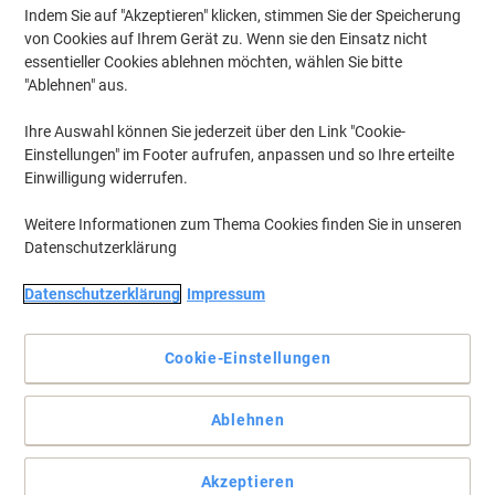
Indem Sie auf "Akzeptieren" klicken, stimmen Sie der Speicherung
von Cookies auf Ihrem Gerät zu. Wenn sie den Einsatz nicht
essentieller Cookies ablehnen möchten, wählen Sie bitte
"Ablehnen" aus.
Ihre Auswahl können Sie jederzeit über den Link "Cookie-
Einstellungen" im Footer aufrufen, anpassen und so Ihre erteilte
Einwilligung widerrufen.
Weitere Informationen zum Thema Cookies finden Sie in unseren
Datenschutzerklärung
Datenschutzerklärung
Impressum
Cookie-Einstellungen
Die perfekte Wahl für Ihren HP Drucker
Wenn Sie Wert auf Qualität legen, sollten Sie auf das Original
Ablehnen
setzen. Erhalten Sie brillante Farben und kraftvolle Grafiken mit
der Original HP 508X Tonerkartusche in Magenta.
Vollständige Beschreibung lesen
Akzeptieren