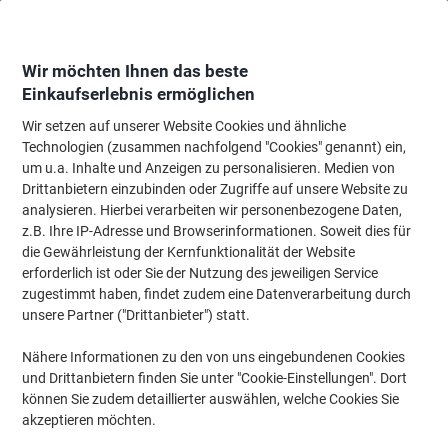
Skip
Skip
to
to
Content
Navigation
Wir möchten Ihnen das beste
Einkaufserlebnis ermöglichen
Wir setzen auf unserer Website Cookies und ähnliche
Startseite
Tinte & Toner
Tintenpatronen, Druckerpatronen, Druckerfarbbänd
Technologien (zusammen nachfolgend "Cookies" genannt) ein,
um u.a. Inhalte und Anzeigen zu personalisieren. Medien von
HP 508X Original Tonerkartusche CF363X Magenta
Drittanbietern einzubinden oder Zugriffe auf unsere Website zu
analysieren. Hierbei verarbeiten wir personenbezogene Daten,
z.B. Ihre IP-Adresse und Browserinformationen. Soweit dies für
Marke:
HP
Artikelnr.:
7062940
die Gewährleistung der Kernfunktionalität der Website
erforderlich ist oder Sie der Nutzung des jeweiligen Service
zugestimmt haben, findet zudem eine Datenverarbeitung durch
Inkl.
unsere Partner ("Drittanbieter") statt.
Geschenk
Nähere Informationen zu den von uns eingebundenen Cookies
und Drittanbietern finden Sie unter "Cookie-Einstellungen". Dort
können Sie zudem detaillierter auswählen, welche Cookies Sie
akzeptieren möchten.