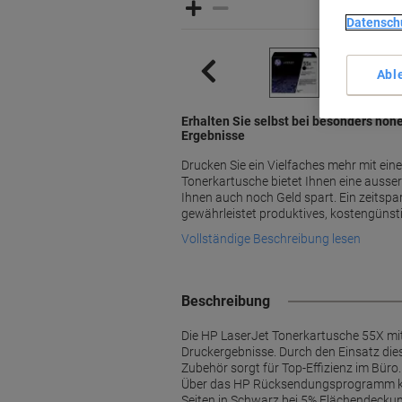
Datensch
Abl
Erhalten Sie selbst bei besonders hoh
Ergebnisse
Drucken Sie ein Vielfaches mehr mit ein
Tonerkartusche bietet Ihnen eine ausser
Ihnen auch noch Geld spart. Ein zeit
gewährleistet produktives, kostengünst
Vollständige Beschreibung lesen
Beschreibung
Die HP LaserJet Tonerkartusche 55X mit
Druckergebnisse. Durch den Einsatz die
Zubehör sorgt für Top-Effizienz im Büro.
Über das HP Rücksendungsprogramm könn
Seiten in Schwarz bei 5% Flächendeckung