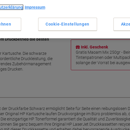
Hohe Druckkapazität von 12.
utzerklärung
Impressum
Speziell abgestimmt für HP L
Original HP Qualität für zuve
Reibungsloser Druckbetrieb f
ehnen
Cookie-Einstellungen
Akze
Mehr anzeigen
em Druckbetrieb die besten
Inkl. Geschenk
Gratis Maoam Mix 250gr - Bei
er Kartusche. Die schwarze
Tintenpatronen oder Multipac
ordentliche Druckleistung, die
solange der Vorrat bei ausgewä
sparendes Zubehörmanagement
iges Drucken.
 der Druckfarbe Schwarz ermöglicht Seite für Seite einen reibungslosen 
ser Original HP Kartusche laufen Druckvorgänge im Büro problemlos ab, d
 Die einzigartige HP Tonerformel garantiert die Qualität und Zuverlässigk
en Sie ganz bequem Ihre Original HP LaserJet Druckkassetten recyceln
 mit dieser Druckkassette und erhalten dabei hervorragende Ausdrucke vo