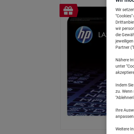
Wir möc
Inkl.
Wir setze
Geschenk
"Cookies" 
Drittanbie
wir perso
die Gewähr
jeweilige
Partner ("
Nähere In
unter "Coo
akzeptier
Indem Sie 
zu. Wenn s
"Ablehnen
Ihre Auswa
anpassen u
Weitere I