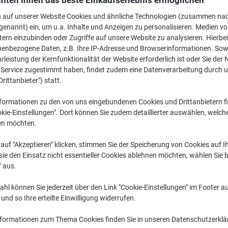
hten Ihnen das beste Einkaufserlebnis ermöglichen
CHF 284.95
pro Stück
Ab 3 Stüc
n auf unserer Website Cookies und ähnliche Technologien (zusammen na
CHF 308.03 inkl. MwSt
genannt) ein, um u.a. Inhalte und Anzeigen zu personalisieren. Medien v
tern einzubinden oder Zugriffe auf unsere Website zu analysieren. Hierbei
Menge
exkl. MwSt
nenbezogene Daten, z.B. Ihre IP-Adresse und Browserinformationen. Sowe
leistung der Kernfunktionalität der Website erforderlich ist oder Sie der
Stück
1
CHF 309.95
n Service zugestimmt haben, findet zudem eine Datenverarbeitung durch 
Drittanbieter") statt.
Stück
2
CHF 297.95
formationen zu den von uns eingebundenen Cookies und Drittanbietern fi
Stück
3+
CHF 284.95
kie-Einstellungen". Dort können Sie zudem detaillierter auswählen, welch
en möchten.
Aktuell verfügbar
Lieferung 2-3 We
auf "Akzeptieren" klicken, stimmen Sie der Speicherung von Cookies auf 
Menge
ie den Einsatz nicht essentieller Cookies ablehnen möchten, wählen Sie b
" aus.
Zu einer Liste
hl können Sie jederzeit über den Link "Cookie-Einstellungen" im Footer au
Lieferinformationen
Payme
nd so Ihre erteilte Einwilligung widerrufen.
nformationen zum Thema Cookies finden Sie in unseren Datenschutzerkl
Haupteigenschaften