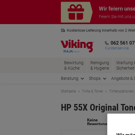
Skip
Skip
Wir feiern uns
to
to
Content
Navigation
Feiern Sie mit uns 
Kostenlose Lieferung innerhalb von 2 We
Kostenlose Rücksendung*
3 Jahre 
062 561 07
Kundenservice
Bewirtung
Reinigung
Wartung 
& Küche
& Hygiene
Sicherheit
Beratung
Shops
Angebote & 
Startseite
Tinte & Toner
Tintenpatronen,
HP 55X Original To
Ma