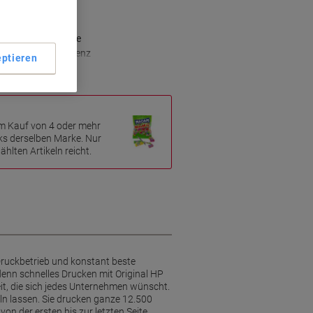
500 Seiten
aserJet Modelle
rlässige Ergebnisse
ür maximale Effizienz
ptieren
m Kauf von 4 oder mehr
ks derselben Marke. Nur
hlten Artikeln reicht.
Druckbetrieb und konstant beste
enn schnelles Drucken mit Original HP
eit, die sich jedes Unternehmen wünscht.
 lassen. Sie drucken ganze 12.500
n der ersten bis zur letzten Seite.