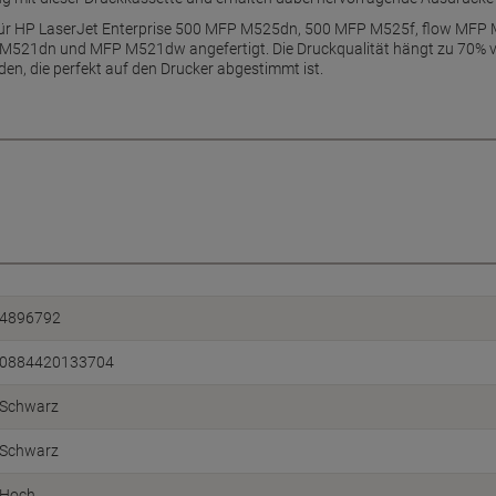
l für HP LaserJet Enterprise 500 MFP M525dn, 500 MFP M525f, flow MF
521dn und MFP M521dw angefertigt. Die Druckqualität hängt zu 70% vo
den, die perfekt auf den Drucker abgestimmt ist.
4896792
0884420133704
Schwarz
Schwarz
Hoch