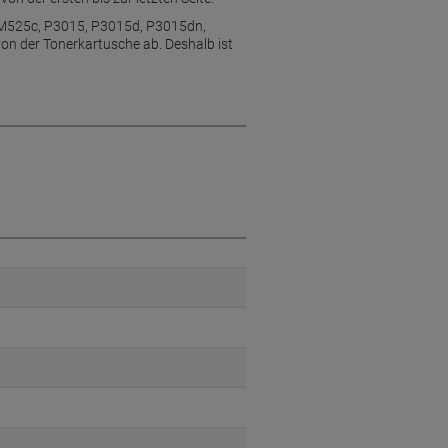
P M525c, P3015, P3015d, P3015dn,
n der Tonerkartusche ab. Deshalb ist