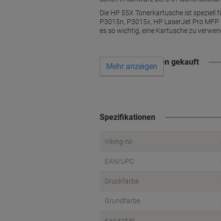
Die HP 55X Tonerkartusche ist speziel
P3015n, P3015x, HP LaserJet Pro MFP M
es so wichtig, eine Kartusche zu verwen
Wird oft zusammen gekauft
Mehr anzeigen
Spezifikationen
Viking-Nr.
EAN/UPC
Druckfarbe
Grundfarbe
Kapazität