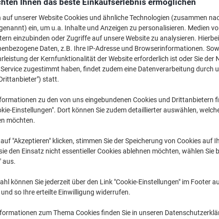
hten Ihnen das beste Einkaufserlebnis ermöglichen
CHF 174.95
pro Duop
Ab 3 Duo
n auf unserer Website Cookies und ähnliche Technologien (zusammen na
CHF 189.12 inkl. MwSt
genannt) ein, um u.a. Inhalte und Anzeigen zu personalisieren. Medien v
tern einzubinden oder Zugriffe auf unsere Website zu analysieren. Hierbei
Menge
exkl. MwSt
nenbezogene Daten, z.B. Ihre IP-Adresse und Browserinformationen. Sowe
leistung der Kernfunktionalität der Website erforderlich ist oder Sie der
Duopack
1
CHF 184.95
n Service zugestimmt haben, findet zudem eine Datenverarbeitung durch 
Drittanbieter") statt.
Duopack
2
CHF 179.95
Duopack
formationen zu den von uns eingebundenen Cookies und Drittanbietern fi
3+
CHF 174.95
kie-Einstellungen". Dort können Sie zudem detaillierter auswählen, welch
en möchten.
Aktuell verfügbar
Lieferung 1-2 We
auf "Akzeptieren" klicken, stimmen Sie der Speicherung von Cookies auf 
Menge
ie den Einsatz nicht essentieller Cookies ablehnen möchten, wählen Sie b
" aus.
Zu einer Liste
hl können Sie jederzeit über den Link "Cookie-Einstellungen" im Footer au
Lieferinformationen
Payme
nd so Ihre erteilte Einwilligung widerrufen.
Haupteigenschaften
nformationen zum Thema Cookies finden Sie in unseren Datenschutzerkl