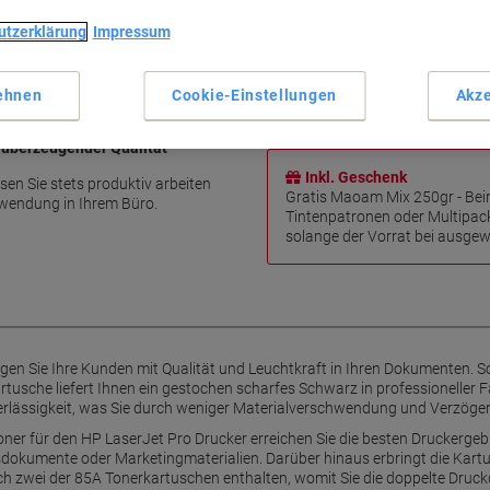
Original HP-Qualität
utzerklärung
Impressum
Gestochen scharfer Textdru
Ideal für Geschäftsdokumen
Doppelpack für mehr Ersparn
ehnen
Cookie-Einstellungen
Akze
Mehr anzeigen
 überzeugender Qualität
Inkl. Geschenk
sen Sie stets produktiv arbeiten
Gratis Maoam Mix 250gr - Bei
hwendung in Ihrem Büro.
Tintenpatronen oder Multipac
solange der Vorrat bei ausgewä
gen Sie Ihre Kunden mit Qualität und Leuchtkraft in Ihren Dokumenten. 
rtusche liefert Ihnen ein gestochen scharfes Schwarz in professioneller F
rlässigkeit, was Sie durch weniger Materialverschwendung und Verzögeru
oner für den HP LaserJet Pro Drucker erreichen Sie die besten Druckergeb
okumente oder Marketingmaterialien. Darüber hinaus erbringt die Kartus
ch zwei der 85A Tonerkartuschen enthalten, womit Sie die doppelte Druckqu