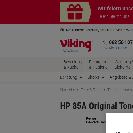
Skip
Skip
Wir feiern uns
to
to
Content
Navigation
Feiern Sie mit uns 
Kostenlose Lieferung innerhalb von 2 We
Kostenlose Rücksendung*
3 Jahre 
062 561 07
Kundenservice
Bewirtung
Reinigung
Wartung 
& Küche
& Hygiene
Sicherheit
Beratung
Shops
Angebote & 
Startseite
Tinte & Toner
Tintenpatronen,
HP 85A Original To
Ma