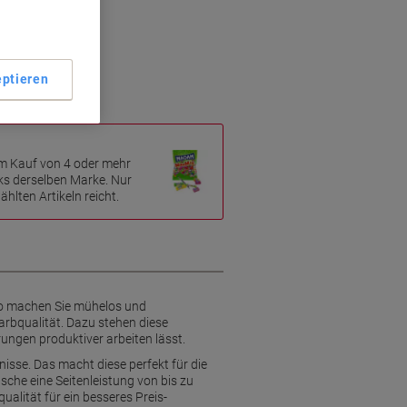
ck
te
is
ptieren
m Kauf von 4 oder mehr
ks derselben Marke. Nur
hlten Artikeln reicht.
So machen Sie mühelos und
arbqualität. Dazu stehen diese
ngen produktiver arbeiten lässt.
nisse. Das macht diese perfekt für die
che eine Seitenleistung von bis zu
alität für ein besseres Preis-