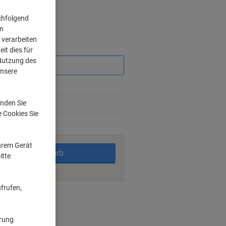
ack
pack
chfolgend
on
 verarbeiten
Sie
it dies für
sparen
 Nutzung des
unsere
-2%
nden Sie
-5%
e Cookies Sie
rktage
Ihrem Gerät
In den Warenkorb
itte
frufen,
nt methods
ärung