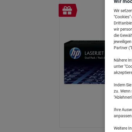
Wir möc
Inkl.
Wir setze
Geschenk
"Cookies" 
Drittanbie
wir perso
die Gewähr
jeweilige
Partner ("
Nähere In
unter "Coo
akzeptier
Indem Sie 
zu. Wenn s
"Ablehnen
Ihre Auswa
anpassen u
Weitere I