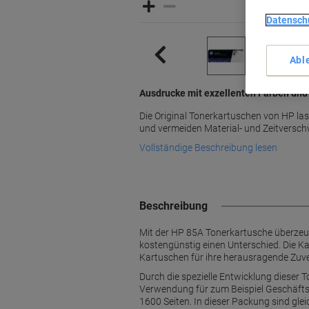
Datensch
Abl
Ausdrucke mit exzellenten Farben und
Die Original Tonerkartuschen von HP las
und vermeiden Material- und Zeitversc
Vollständige Beschreibung lesen
Beschreibung
Mit der HP 85A Tonerkartusche überzeu
kostengünstig einen Unterschied. Die Ka
Kartuschen für ihre herausragende Zuve
Durch die spezielle Entwicklung dieser T
Verwendung für zum Beispiel Geschäftsd
1600 Seiten. In dieser Packung sind glei