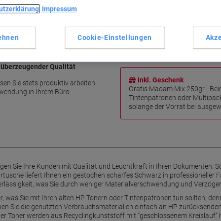
Hohe Druckqualität
utzerklärung
Impressum
Gestochen scharfes Schwar
Zuverlässige Leistung
Kostengünstiges Drucken
ehnen
Cookie-Einstellungen
Akze
Mehr anzeigen
 überzeugender Qualität
Inkl. Geschenk
sen Sie stets produktiv arbeiten
Gratis Maoam Mix 250gr - Bei
hwendung in Ihrem Büro.
Tintenpatronen oder Multipac
solange der Vorrat bei ausgewä
gen Sie Ihre Kunden mit Qualität und Leuchtkraft in Ihren Dokumenten. 
rtusche liefert Ihnen ein gestochen scharfes Schwarz in professioneller F
rlässigkeit, was Sie durch weniger Materialverschwendung und Verzögeru
 was Sie mit Ihren alten HP Tonern oder Tintenpatronen tun sollten, den
n Sie die genutzten Verbrauchsmaterialien einfach an HP zurücksenden
r Toner werden aus Recyclingkunststoff mit "geschlossenem Kreislauf" h