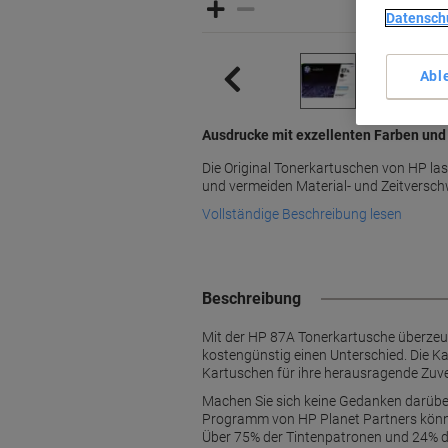
Datensch
Abl
Ausdrucke mit exzellenten Farben und
Die Original Tonerkartuschen von HP las
und vermeiden Material- und Zeitversc
Vollständige Beschreibung lesen
Beschreibung
Mit der HP 87A Tonerkartusche überzeu
kostengünstig einen Unterschied. Die Ka
Kartuschen für ihre herausragende Zuve
Machen Sie sich keine Gedanken darüber,
Programm von HP Planet Partners könne
Über 75% der Tintenpatronen und 24% de