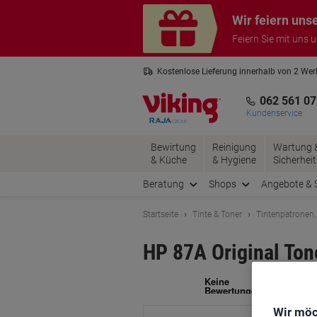
Skip
Skip
Wir feiern uns
to
to
Content
Navigation
Feiern Sie mit uns 
Kostenlose Lieferung innerhalb von 2 We
Kostenlose Rücksendung*
3 Jahre 
062 561 07
Kundenservice
Bewirtung
Reinigung
Wartung 
& Küche
& Hygiene
Sicherheit
Beratung
Shops
Angebote & 
Startseite
Tinte & Toner
Tintenpatronen,
HP 87A Original To
Ma
Wir möc