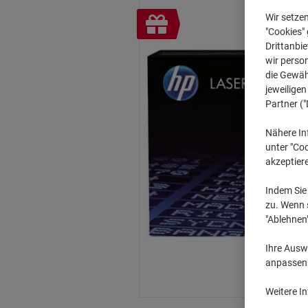
Inkl.
Wir setze
"Cookies" 
Geschenk
Drittanbie
wir perso
die Gewähr
jeweilige
Partner ("
Nähere In
unter "Coo
akzeptier
Indem Sie 
zu. Wenn s
"Ablehnen
Ihre Auswa
anpassen u
Weitere I