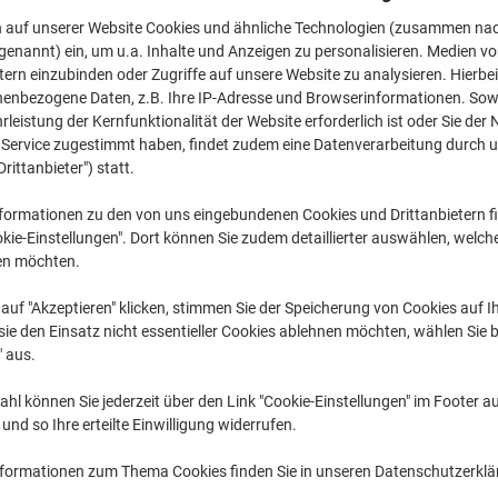
CHF 284.95
pro Stück
Ab 3 Stüc
n auf unserer Website Cookies und ähnliche Technologien (zusammen na
CHF 308.03 inkl. MwSt
genannt) ein, um u.a. Inhalte und Anzeigen zu personalisieren. Medien v
tern einzubinden oder Zugriffe auf unsere Website zu analysieren. Hierbei
nenbezogene Daten, z.B. Ihre IP-Adresse und Browserinformationen. Sowe
Menge
exkl. MwSt
leistung der Kernfunktionalität der Website erforderlich ist oder Sie der
Stück
1
CHF 314.95
n Service zugestimmt haben, findet zudem eine Datenverarbeitung durch 
Drittanbieter") statt.
Stück
2
CHF 299.95
formationen zu den von uns eingebundenen Cookies und Drittanbietern fi
Stück
3+
CHF 284.95
kie-Einstellungen". Dort können Sie zudem detaillierter auswählen, welch
en möchten.
Aktuell verfügbar
Lieferung 2-3 We
auf "Akzeptieren" klicken, stimmen Sie der Speicherung von Cookies auf 
Menge
ie den Einsatz nicht essentieller Cookies ablehnen möchten, wählen Sie b
" aus.
Zu einer Liste
hl können Sie jederzeit über den Link "Cookie-Einstellungen" im Footer au
nd so Ihre erteilte Einwilligung widerrufen.
Lieferinformationen
Payme
nformationen zum Thema Cookies finden Sie in unseren Datenschutzerkl
Haupteigenschaften