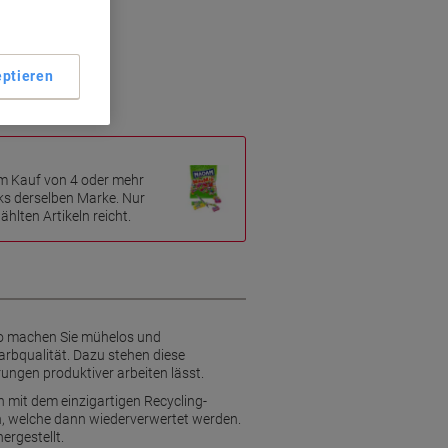
z
ptieren
m Kauf von 4 oder mehr
ks derselben Marke. Nur
hlten Artikeln reicht.
So machen Sie mühelos und
arbqualität. Dazu stehen diese
ngen produktiver arbeiten lässt.
n mit dem einzigartigen Recycling-
, welche dann wiederverwertet werden.
ergestellt.