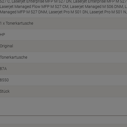
527 C, Laserjet Enterprise MFP M 527 DN, Laserjet Enterprise MFP M 527 
Laserjet Managed Flow MFP M 527 CM, Laserjet Managed M 506 DNM, La
Managed MFP M 527 DNM, Laserjet Pro M 501 DN, Laserjet Pro M 501 N,
1 x Tonerkartusche
HP
Original
Tonerkartusche
87A
8550
Stück