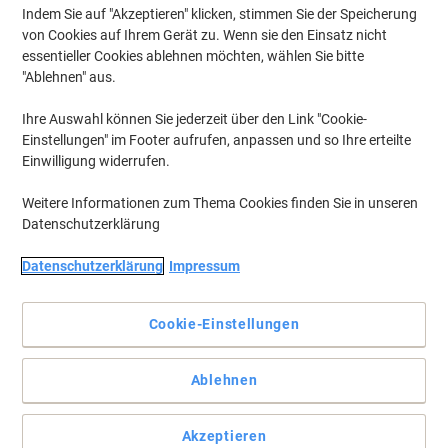
Indem Sie auf "Akzeptieren" klicken, stimmen Sie der Speicherung
von Cookies auf Ihrem Gerät zu. Wenn sie den Einsatz nicht
essentieller Cookies ablehnen möchten, wählen Sie bitte
"Ablehnen" aus.
Ihre Auswahl können Sie jederzeit über den Link "Cookie-
Einstellungen" im Footer aufrufen, anpassen und so Ihre erteilte
Einwilligung widerrufen.
Weitere Informationen zum Thema Cookies finden Sie in unseren
Datenschutzerklärung
Datenschutzerklärung
Impressum
Cookie-Einstellungen
Das Richtige für effektives und effizientes Drucken
Ablehnen
Mit diesem mobilen HP 3-in-1 Tintenstrahldrucker OfficeJet 250
Mobil AiO drucken Sie nicht nur hochauflösend, sondern können
ebenso gut kopieren und scannen.
Akzeptieren