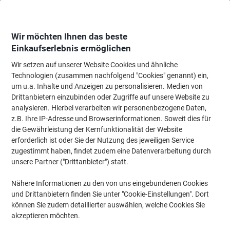
Skip
Skip
to
to
Content
Navigation
Wir möchten Ihnen das beste
Einkaufserlebnis ermöglichen
Wir setzen auf unserer Website Cookies und ähnliche
Startseite
Bürotechnik & Technologie
Büromaschinen & Zubehör
Drucke
Technologien (zusammen nachfolgend "Cookies" genannt) ein,
um u.a. Inhalte und Anzeigen zu personalisieren. Medien von
HP Officejet 250 A2 3-in-1 Farbtintenstrahldrucker mit
Drittanbietern einzubinden oder Zugriffe auf unsere Website zu
kabelloser Druckfunktionen
analysieren. Hierbei verarbeiten wir personenbezogene Daten,
z.B. Ihre IP-Adresse und Browserinformationen. Soweit dies für
die Gewährleistung der Kernfunktionalität der Website
Marke:
HP
Artikelnr.:
4839531
erforderlich ist oder Sie der Nutzung des jeweiligen Service
zugestimmt haben, findet zudem eine Datenverarbeitung durch
unsere Partner ("Drittanbieter") statt.
Nähere Informationen zu den von uns eingebundenen Cookies
und Drittanbietern finden Sie unter "Cookie-Einstellungen". Dort
können Sie zudem detaillierter auswählen, welche Cookies Sie
akzeptieren möchten.