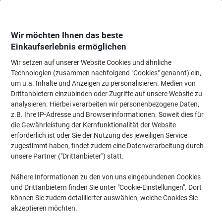
Skip
Skip
to
to
Content
Navigation
Wir möchten Ihnen das beste
Einkaufserlebnis ermöglichen
Wir setzen auf unserer Website Cookies und ähnliche
Startseite
Bürotechnik & Technologie
Büromaschinen & Zubehör
Lamin
Technologien (zusammen nachfolgend "Cookies" genannt) ein,
um u.a. Inhalte und Anzeigen zu personalisieren. Medien von
HP OneLam 400 DIN A4 Laminiergerät 400 mm/min. 2
Drittanbietern einzubinden oder Zugriffe auf unsere Website zu
Min. Aufwärmzeit
analysieren. Hierbei verarbeiten wir personenbezogene Daten,
z.B. Ihre IP-Adresse und Browserinformationen. Soweit dies für
die Gewährleistung der Kernfunktionalität der Website
Marke:
HP
Artikelnr.:
1132118
erforderlich ist oder Sie der Nutzung des jeweiligen Service
zugestimmt haben, findet zudem eine Datenverarbeitung durch
unsere Partner ("Drittanbieter") statt.
Nähere Informationen zu den von uns eingebundenen Cookies
und Drittanbietern finden Sie unter "Cookie-Einstellungen". Dort
können Sie zudem detaillierter auswählen, welche Cookies Sie
akzeptieren möchten.