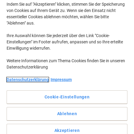
Indem Sie auf "Akzeptieren" klicken, stimmen Sie der Speicherung
von Cookies auf Ihrem Gerät zu. Wenn sie den Einsatz nicht
essentieller Cookies ablehnen möchten, wählen Sie bitte
"Ablehnen" aus.
Ihre Auswahl können Sie jederzeit über den Link "Cookie-
Einstellungen" im Footer aufrufen, anpassen und so Ihre erteilte
Einwilligung widerrufen.
Weitere Informationen zum Thema Cookies finden Sie in unseren
Datenschutzerklärung
Datenschutzerklärung
Impressum
Cookie-Einstellungen
Benutzerfreundliches und hilfreiches Bürozubehör von HP
Ablehnen
Sie brauchen nicht mehr daran zu denken, den HP Laminator
auszuschalten, da er nach 30 Minuten automatisch in den
Akzeptieren
Standby-Modus wechselt und den Heizvorgang stoppt.