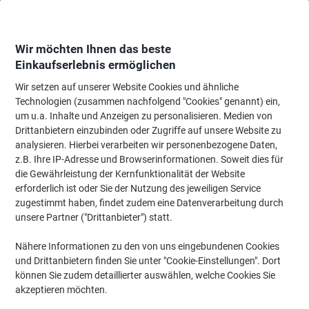
Skip
Skip
to
to
Content
Navigation
Wir möchten Ihnen das beste
Einkaufserlebnis ermöglichen
Wir setzen auf unserer Website Cookies und ähnliche
Startseite
Bürotechnik & Technologie
Büromaschinen & Zubehör
Lamin
Technologien (zusammen nachfolgend "Cookies" genannt) ein,
um u.a. Inhalte und Anzeigen zu personalisieren. Medien von
HP Pro 600 52,6 x 16,5 x 11,68 cm A3 Laminiergerät,
Drittanbietern einzubinden oder Zugriffe auf unsere Website zu
600 mm/min. Aufwärmzeit 1 min bis zu 2 x 125 (250)
analysieren. Hierbei verarbeiten wir personenbezogene Daten,
Mikron
z.B. Ihre IP-Adresse und Browserinformationen. Soweit dies für
die Gewährleistung der Kernfunktionalität der Website
erforderlich ist oder Sie der Nutzung des jeweiligen Service
Marke:
HP
Artikelnr.:
1132120
zugestimmt haben, findet zudem eine Datenverarbeitung durch
unsere Partner ("Drittanbieter") statt.
Format: A3
Nähere Informationen zu den von uns eingebundenen Cookies
und Drittanbietern finden Sie unter "Cookie-Einstellungen". Dort
können Sie zudem detaillierter auswählen, welche Cookies Sie
akzeptieren möchten.