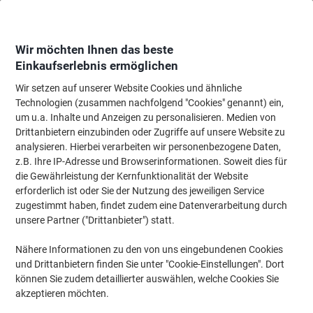
Skip
Skip
to
to
Content
Navigation
Wir möchten Ihnen das beste
Einkaufserlebnis ermöglichen
Wir setzen auf unserer Website Cookies und ähnliche
Startseite
Bürotechnik & Technologie
Elektronik
Headsets
Computer
Technologien (zusammen nachfolgend "Cookies" genannt) ein,
um u.a. Inhalte und Anzeigen zu personalisieren. Medien von
Kensington Kopfhörer USB Noise Cancelling
Drittanbietern einzubinden oder Zugriffe auf unsere Website zu
Microphone Mit Mikrofon Schwarz
analysieren. Hierbei verarbeiten wir personenbezogene Daten,
z.B. Ihre IP-Adresse und Browserinformationen. Soweit dies für
die Gewährleistung der Kernfunktionalität der Website
Marke:
Kensington
Artikelnr.:
1148007
erforderlich ist oder Sie der Nutzung des jeweiligen Service
zugestimmt haben, findet zudem eine Datenverarbeitung durch
unsere Partner ("Drittanbieter") statt.
Nähere Informationen zu den von uns eingebundenen Cookies
und Drittanbietern finden Sie unter "Cookie-Einstellungen". Dort
können Sie zudem detaillierter auswählen, welche Cookies Sie
akzeptieren möchten.