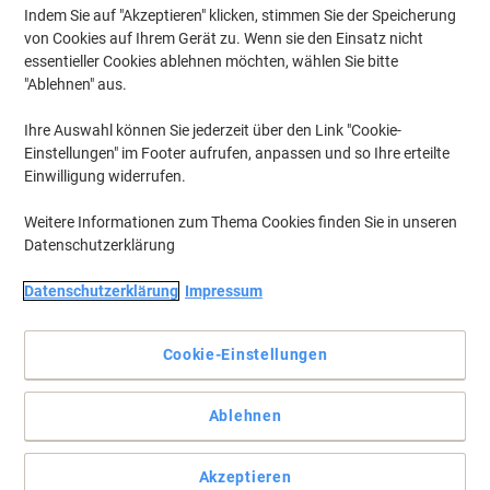
Indem Sie auf "Akzeptieren" klicken, stimmen Sie der Speicherung
von Cookies auf Ihrem Gerät zu. Wenn sie den Einsatz nicht
essentieller Cookies ablehnen möchten, wählen Sie bitte
"Ablehnen" aus.
Ihre Auswahl können Sie jederzeit über den Link "Cookie-
Einstellungen" im Footer aufrufen, anpassen und so Ihre erteilte
Einwilligung widerrufen.
Weitere Informationen zum Thema Cookies finden Sie in unseren
Datenschutzerklärung
Datenschutzerklärung
Impressum
Cookie-Einstellungen
Vertrauen Sie auf Viking für gelungene Ausdrucke
Ablehnen
Erhalten Sie lebendige, langlebige Drucke von höchster Qualität
mit dieser Brother TN-2310 kompatiblen Tonerkartusche von
Viking.
Akzeptieren