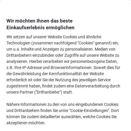
Skip
Skip
to
to
Content
Navigation
Wir möchten Ihnen das beste
Einkaufserlebnis ermöglichen
Wir setzen auf unserer Website Cookies und ähnliche
Startseite
Tinte & Toner
Tintenpatronen, Druckerpatronen, Druckerfarbbänd
Technologien (zusammen nachfolgend "Cookies" genannt) ein,
um u.a. Inhalte und Anzeigen zu personalisieren. Medien von
Viking TN-2310 Kompatibel Brother Tonerkartusche
Drittanbietern einzubinden oder Zugriffe auf unsere Website zu
Schwarz
analysieren. Hierbei verarbeiten wir personenbezogene Daten,
z.B. Ihre IP-Adresse und Browserinformationen. Soweit dies für
die Gewährleistung der Kernfunktionalität der Website
Marke:
Viking
Artikelnr.:
2172129
erforderlich ist oder Sie der Nutzung des jeweiligen Service
zugestimmt haben, findet zudem eine Datenverarbeitung durch
unsere Partner ("Drittanbieter") statt.
Eigen-
marke
Nähere Informationen zu den von uns eingebundenen Cookies
und Drittanbietern finden Sie unter "Cookie-Einstellungen". Dort
Inkl.
können Sie zudem detaillierter auswählen, welche Cookies Sie
Geschenk
akzeptieren möchten.