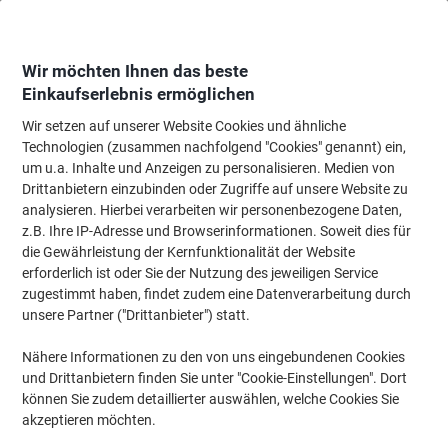
Skip
Skip
to
to
Content
Navigation
Wir möchten Ihnen das beste
Einkaufserlebnis ermöglichen
Wir setzen auf unserer Website Cookies und ähnliche
Startseite
Tinte & Toner
Tintenpatronen, Druckerpatronen, Druckerfarbbänd
Technologien (zusammen nachfolgend "Cookies" genannt) ein,
um u.a. Inhalte und Anzeigen zu personalisieren. Medien von
Viking 201A Kompatibel HP Tonerkartusche CF401A
Drittanbietern einzubinden oder Zugriffe auf unsere Website zu
Cyan
analysieren. Hierbei verarbeiten wir personenbezogene Daten,
z.B. Ihre IP-Adresse und Browserinformationen. Soweit dies für
die Gewährleistung der Kernfunktionalität der Website
Marke:
Viking
Artikelnr.:
3270715
erforderlich ist oder Sie der Nutzung des jeweiligen Service
zugestimmt haben, findet zudem eine Datenverarbeitung durch
unsere Partner ("Drittanbieter") statt.
Eigen-
marke
Nähere Informationen zu den von uns eingebundenen Cookies
und Drittanbietern finden Sie unter "Cookie-Einstellungen". Dort
Inkl.
können Sie zudem detaillierter auswählen, welche Cookies Sie
Geschenk
akzeptieren möchten.