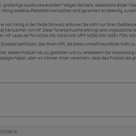
 großartige Ausdrucke erstellen? Mögen Sie klare, realistische Bilder? Da
Viking wiederaufbereitete Kartuschen sind garantiert so lebendig, zuverl
e von Viking in der Farbe Schwarz schonen Sie nicht nur Ihren Geldbeutel
al Kartuschen von HP. Diese Tonerkartusche erbringt eine unglaubliche Sei
äten: HP LaserJet Pro M254 DW, M254 NW, MFP M280 NW, M281 FDN, M
colabel zertifiziert, das Ihnen hilft, die beste umweltfreundliche Wahl zu 
bei, dieses Produkt neu zu gestalten und zu verbessern! Die Verpackung 
gezeigte haben, aber wir können Ihnen versichern, dass das Produkt die gl
1012613