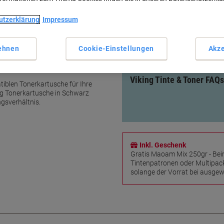
Kompatibel mit HP LaserJet 
Sparen Sie bis zu 40 % im Ver
utzerklärung
Impressum
100% IT-konform
10 Jahre Garantie
ehnen
Cookie-Einstellungen
Akze
Mehr anzeigen
sstsein in einer Kartusche
Viking Tinte & Toner FAQs
tiblen Tonerkartusche für Ihre
ng Tonerkartusche in Schwarz
ngsverhältnis.
Inkl. Geschenk
Gratis Maoam Mix 250gr - Bei
Tintenpatronen oder Multipac
solange der Vorrat bei ausgewä