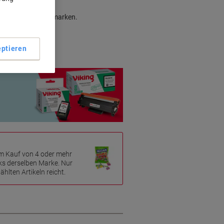
Pro Druckern
gleich zu Originalmarken.
ptieren
m Kauf von 4 oder mehr
ks derselben Marke. Nur
hlten Artikeln reicht.