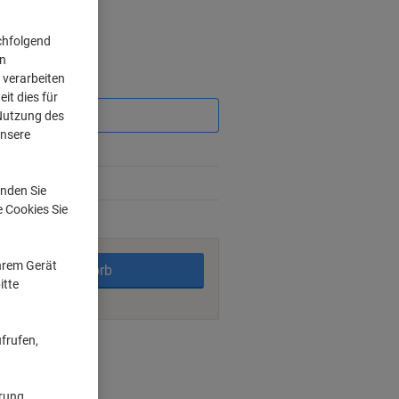
chfolgend
on
 verarbeiten
Sie
it dies für
sparen
 Nutzung des
unsere
3%
6%
nden Sie
e Cookies Sie
rktage
Ihrem Gerät
In den Warenkorb
itte
frufen,
nt methods
ärung