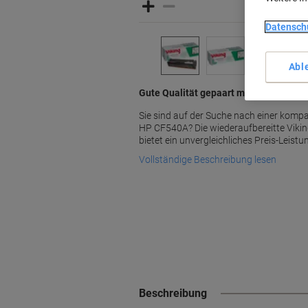
Datensch
Abl
Gute Qualität gepaart mit Umweltbewu
Sie sind auf der Suche nach einer kompa
HP CF540A? Die wiederaufbereitte Viki
bietet ein unvergleichliches Preis-Leistu
Vollständige Beschreibung lesen
Beschreibung