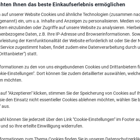
CHF 47.45
pro Stück
hten Ihnen das beste Einkaufserlebnis ermöglichen
Ab 3 Stück
CHF 51.29 inkl. MwSt
n auf unserer Website Cookies und ähnliche Technologien (zusammen na
genannt) ein, um u.a. Inhalte und Anzeigen zu personalisieren. Medien v
tern einzubinden oder Zugriffe auf unsere Website zu analysieren. Hierbei
Menge
exkl. MwSt
nenbezogene Daten, z.B. Ihre IP-Adresse und Browserinformationen. Sowe
Stück
1
CHF 50.75
leistung der Kernfunktionalität der Website erforderlich ist oder Sie der
n Service zugestimmt haben, findet zudem eine Datenverarbeitung durch 
Stück
2
CHF 49.15
-
Drittanbieter") statt.
Stück
3+
CHF 47.45
-
formationen zu den von uns eingebundenen Cookies und Drittanbietern fi
kie-Einstellungen". Dort können Sie zudem detaillierter auswählen, welch
Aktuell verfügbar
Lieferung 1-2 We
en möchten.
Menge
auf "Akzeptieren" klicken, stimmen Sie der Speicherung von Cookies auf 
ie den Einsatz nicht essentieller Cookies ablehnen möchten, wählen Sie b
Zu einer Liste
" aus.
hl können Sie jederzeit über den Link "Cookie-Einstellungen" im Footer au
Lieferinformationen
Payme
nd so Ihre erteilte Einwilligung widerrufen.
Haupteigenschaften
nformationen zum Thema Cookies finden Sie in unseren Datenschutzerkl