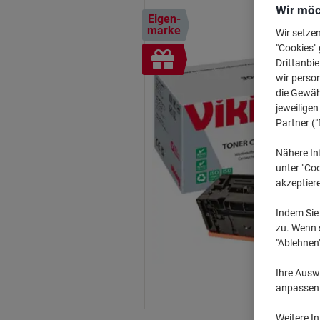
Wir möc
Eigen-
marke
Wir setze
"Cookies" 
Inkl.
Drittanbie
Geschenk
wir perso
die Gewähr
jeweilige
Partner ("
Nähere In
unter "Coo
akzeptier
Indem Sie 
zu. Wenn s
"Ablehnen
Ihre Auswa
anpassen u
Weitere I