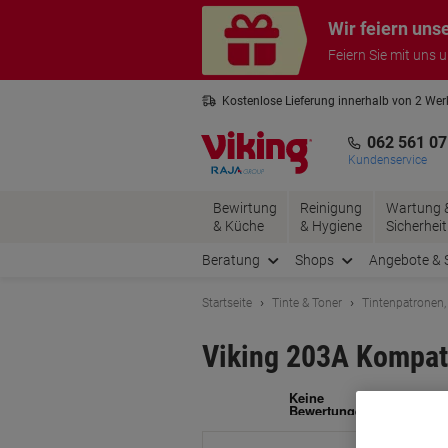
Skip
Skip
Wir feiern uns
to
to
Content
Navigation
Feiern Sie mit uns 
Kostenlose Lieferung innerhalb von 2 We
Kostenlose Rücksendung*
3 Jahre 
062 561 07
Kundenservice
Bewirtung
Reinigung
Wartung 
& Küche
& Hygiene
Sicherheit
Beratung
Shops
Angebote & 
Startseite
Tinte & Toner
Tintenpatronen,
Viking 203A Kompat
Ma