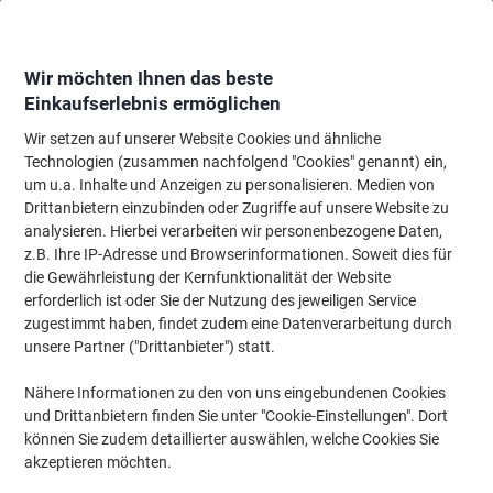
Skip
Skip
to
to
Content
Navigation
Wir möchten Ihnen das beste
Einkaufserlebnis ermöglichen
Wir setzen auf unserer Website Cookies und ähnliche
Startseite
Tinte & Toner
Tintenpatronen, Druckerpatronen, Druckerfarbbänd
Technologien (zusammen nachfolgend "Cookies" genannt) ein,
um u.a. Inhalte und Anzeigen zu personalisieren. Medien von
Viking 203A Kompatibel HP Tonerkartusche CF543A
Drittanbietern einzubinden oder Zugriffe auf unsere Website zu
Magenta
analysieren. Hierbei verarbeiten wir personenbezogene Daten,
z.B. Ihre IP-Adresse und Browserinformationen. Soweit dies für
die Gewährleistung der Kernfunktionalität der Website
Marke:
Viking
Artikelnr.:
1012624
erforderlich ist oder Sie der Nutzung des jeweiligen Service
zugestimmt haben, findet zudem eine Datenverarbeitung durch
unsere Partner ("Drittanbieter") statt.
Eigen-
marke
Nähere Informationen zu den von uns eingebundenen Cookies
und Drittanbietern finden Sie unter "Cookie-Einstellungen". Dort
Inkl.
können Sie zudem detaillierter auswählen, welche Cookies Sie
Geschenk
akzeptieren möchten.