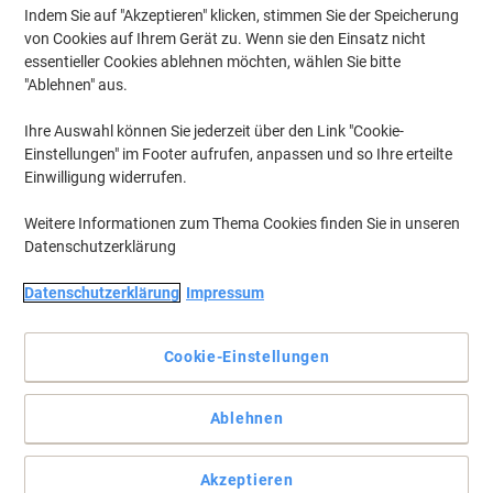
Indem Sie auf "Akzeptieren" klicken, stimmen Sie der Speicherung
von Cookies auf Ihrem Gerät zu. Wenn sie den Einsatz nicht
essentieller Cookies ablehnen möchten, wählen Sie bitte
"Ablehnen" aus.
Ihre Auswahl können Sie jederzeit über den Link "Cookie-
Einstellungen" im Footer aufrufen, anpassen und so Ihre erteilte
Einwilligung widerrufen.
Weitere Informationen zum Thema Cookies finden Sie in unseren
Datenschutzerklärung
Datenschutzerklärung
Impressum
Cookie-Einstellungen
Gute Qualität gepaart mit Umweltbewusstsein in einer
Kartusche
Ablehnen
Sie sind auf der Suche nach einer kompatiblen Tonerkartusche für
Ihre HP CF543A? Die wiederaufbereitte Viking Tonerkartusche in
Akzeptieren
Magenta bietet ein unvergleichliches Preis-Leistungsverhältnis.