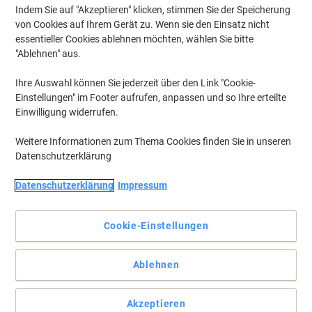
Indem Sie auf "Akzeptieren" klicken, stimmen Sie der Speicherung
von Cookies auf Ihrem Gerät zu. Wenn sie den Einsatz nicht
essentieller Cookies ablehnen möchten, wählen Sie bitte
"Ablehnen" aus.
Ihre Auswahl können Sie jederzeit über den Link "Cookie-
Einstellungen" im Footer aufrufen, anpassen und so Ihre erteilte
Einwilligung widerrufen.
Weitere Informationen zum Thema Cookies finden Sie in unseren
Datenschutzerklärung
Datenschutzerklärung
Impressum
Cookie-Einstellungen
Die Tonerkartusche von Viking bietet scharfe Schwarzdrucke
und hohe Seitenleistung
Ablehnen
Die Tonerkartusche von Viking, kompatibel mit HP CE410A, bietet
gestochen scharfe schwarze Ausdrucke und verlässliche,
Akzeptieren
kostengünstige Leistung.