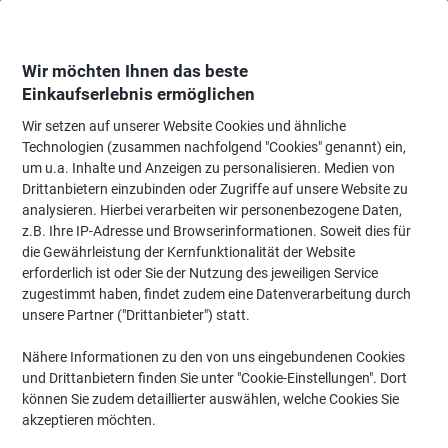
Skip
Skip
to
to
Content
Navigation
Wir möchten Ihnen das beste
Einkaufserlebnis ermöglichen
Wir setzen auf unserer Website Cookies und ähnliche
Startseite
Tinte & Toner
Tintenpatronen, Druckerpatronen, Druckerfarbbänd
Technologien (zusammen nachfolgend "Cookies" genannt) ein,
um u.a. Inhalte und Anzeigen zu personalisieren. Medien von
Viking 305A Kompatibel HP Tonerkartusche CE410A
Drittanbietern einzubinden oder Zugriffe auf unsere Website zu
Schwarz
analysieren. Hierbei verarbeiten wir personenbezogene Daten,
z.B. Ihre IP-Adresse und Browserinformationen. Soweit dies für
die Gewährleistung der Kernfunktionalität der Website
Marke:
Viking
Artikelnr.:
6728688
erforderlich ist oder Sie der Nutzung des jeweiligen Service
zugestimmt haben, findet zudem eine Datenverarbeitung durch
unsere Partner ("Drittanbieter") statt.
Eigen-
marke
Nähere Informationen zu den von uns eingebundenen Cookies
und Drittanbietern finden Sie unter "Cookie-Einstellungen". Dort
Inkl.
können Sie zudem detaillierter auswählen, welche Cookies Sie
Geschenk
akzeptieren möchten.
Nachhaltig