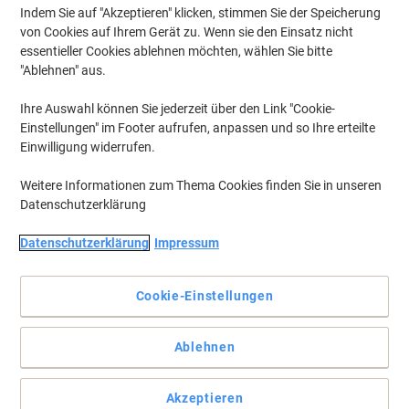
Indem Sie auf "Akzeptieren" klicken, stimmen Sie der Speicherung
von Cookies auf Ihrem Gerät zu. Wenn sie den Einsatz nicht
essentieller Cookies ablehnen möchten, wählen Sie bitte
"Ablehnen" aus.
Ihre Auswahl können Sie jederzeit über den Link "Cookie-
Einstellungen" im Footer aufrufen, anpassen und so Ihre erteilte
Einwilligung widerrufen.
Weitere Informationen zum Thema Cookies finden Sie in unseren
Datenschutzerklärung
Datenschutzerklärung
Impressum
Cookie-Einstellungen
Die Viking-Tonerkartusche 312A liefert klare gelbe Ausdrucke
Ablehnen
Die Viking-Tonerkartusche 312A für die HP Color Laserjet Pro MFP
M476 bietet zuverlässige Gelb-Wiedergabe und kostet deutlich
weniger als Originaltoner.
Akzeptieren