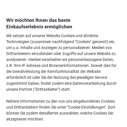
Skip
Skip
to
to
Content
Navigation
Wir möchten Ihnen das beste
Einkaufserlebnis ermöglichen
Wir setzen auf unserer Website Cookies und ähnliche
Startseite
Tinte & Toner
Tintenpatronen, Druckerpatronen, Druckerfarbbänd
Technologien (zusammen nachfolgend "Cookies" genannt) ein,
um u.a. Inhalte und Anzeigen zu personalisieren. Medien von
Viking 312A Kompatibel HP Tonerkartusche CF382A
Drittanbietern einzubinden oder Zugriffe auf unsere Website zu
Gelb
analysieren. Hierbei verarbeiten wir personenbezogene Daten,
z.B. Ihre IP-Adresse und Browserinformationen. Soweit dies für
die Gewährleistung der Kernfunktionalität der Website
Marke:
Viking
Artikelnr.:
8079317
erforderlich ist oder Sie der Nutzung des jeweiligen Service
zugestimmt haben, findet zudem eine Datenverarbeitung durch
unsere Partner ("Drittanbieter") statt.
Eigen-
marke
Nähere Informationen zu den von uns eingebundenen Cookies
und Drittanbietern finden Sie unter "Cookie-Einstellungen". Dort
Inkl.
können Sie zudem detaillierter auswählen, welche Cookies Sie
Geschenk
akzeptieren möchten.
Nachhaltig