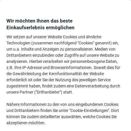
Skip
Skip
to
to
Content
Navigation
Wir möchten Ihnen das beste
Einkaufserlebnis ermöglichen
Wir setzen auf unserer Website Cookies und ähnliche
Startseite
Tinte & Toner
Tintenpatronen, Druckerpatronen, Druckerfarbbänd
Technologien (zusammen nachfolgend "Cookies" genannt) ein,
um u.a. Inhalte und Anzeigen zu personalisieren. Medien von
Viking 312X Kompatibel HP Tonerkartusche CF380X
Drittanbietern einzubinden oder Zugriffe auf unsere Website zu
Schwarz
analysieren. Hierbei verarbeiten wir personenbezogene Daten,
z.B. Ihre IP-Adresse und Browserinformationen. Soweit dies für
die Gewährleistung der Kernfunktionalität der Website
Marke:
Viking
Artikelnr.:
2421953
erforderlich ist oder Sie der Nutzung des jeweiligen Service
zugestimmt haben, findet zudem eine Datenverarbeitung durch
unsere Partner ("Drittanbieter") statt.
Eigen-
marke
Nähere Informationen zu den von uns eingebundenen Cookies
und Drittanbietern finden Sie unter "Cookie-Einstellungen". Dort
Inkl.
können Sie zudem detaillierter auswählen, welche Cookies Sie
Geschenk
akzeptieren möchten.
Nachhaltig