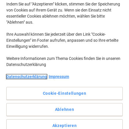
Indem Sie auf "Akzeptieren" klicken, stimmen Sie der Speicherung
von Cookies auf Ihrem Gerät zu. Wenn sie den Einsatz nicht
essentieller Cookies ablehnen möchten, wählen Sie bitte
"Ablehnen" aus.
Ihre Auswahl können Sie jederzeit über den Link "Cookie-
Einstellungen" im Footer aufrufen, anpassen und so Ihre erteilte
Einwilligung widerrufen.
Weitere Informationen zum Thema Cookies finden Sie in unseren
Datenschutzerklärung
Datenschutzerklärung
Impressum
Cookie-Einstellungen
Die Tonerkartusche von Viking spart bis zu 40%
Ablehnen
Die Tonerkartusche Viking 1431B für HP Color Laserjet Pro MFP
M476 bietet kompatiblen Schwarzdruck mit hoher Ergiebigkeit
und zuverlässiger IT‑Konformität.
Akzeptieren