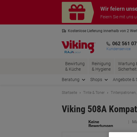
Skip
Skip
Wir feiern uns
to
to
Content
Navigation
Feiern Sie mit uns 
Kostenlose Lieferung innerhalb von 2 We
Kostenlose Rücksendung*
3 Jahre 
062 561 07
Kundenservice
Bewirtung
Reinigung
Wartung 
& Küche
& Hygiene
Sicherheit
Beratung
Shops
Angebote & 
Startseite
Tinte & Toner
Tintenpatronen,
Viking 508A Kompat
Ma