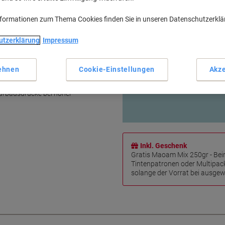
Hohe Druckqualität
Sparen Sie bis zu 40 % im Ver
nformationen zum Thema Cookies finden Sie in unseren Datenschutzerkl
100% IT-konform
10 Jahre Garantie
utzerklärung
Impressum
Mehr anzeigen
rgleichbar ist
ehnen
Cookie-Einstellungen
Akze
Viking Tinte & Toner FAQs
362A von Viking für HP Color
 Farbausdrucke bei hoher
Inkl. Geschenk
Gratis Maoam Mix 250gr - Bei
Tintenpatronen oder Multipac
solange der Vorrat bei ausgewä