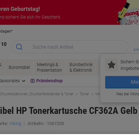
eren Geburtstag!
uns sichern Sie sich Ihr Geschenk
rktagen*
Garantie auf alle Produkte
 10
Anm
Sichern Si
&
Meetings &
Bürotechnik
Tinte &
Papier, V
Büromöbel
Angebote 
Präsentation
& Elektronik
Toner
& Pakete
Saisonales
Prämienshop
Mei
 Druckerpatronen, Druckerfarbbänder & Toner
Toner
Viking Tonerkartuschen &
Neu bei Vikin
ibel HP Tonerkartusche CF362A Gelb
rke:
Viking
Artikelnr.:
1067200
Mehr Kaufen,
Mehr Sparen