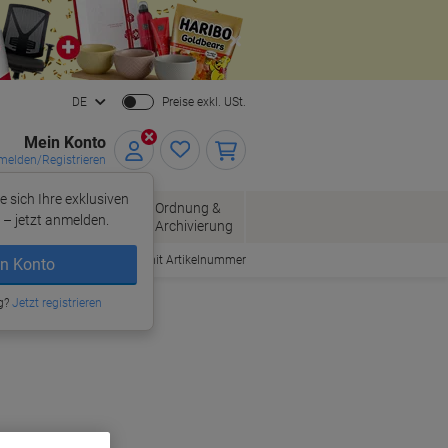
Close
DE
Preise exkl. USt.
Mein Konto
elden/Registrieren
e sich Ihre exklusiven
ersand
Ordnung &
Bürobedarf
– jetzt anmelden.
Archivierung
Bestellen mit Artikelnummer
n Konto
 Andere Kompatible Marken
g?
Jetzt registrieren