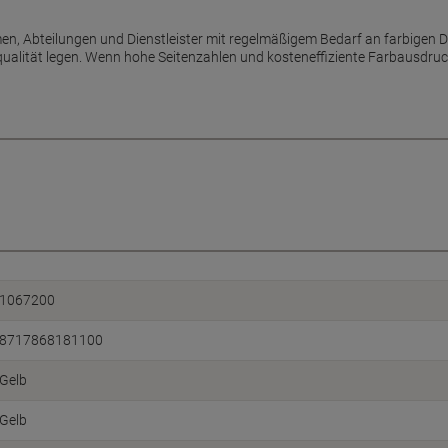
men, Abteilungen und Dienstleister mit regelmäßigem Bedarf an farbigen 
ualität legen. Wenn hohe Seitenzahlen und kosteneffiziente Farbausdruck
1067200
8717868181100
Gelb
Gelb