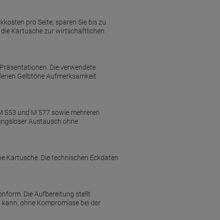
kkosten pro Seite; sparen Sie bis zu
die Kartusche zur wirtschaftlichen
 Präsentationen. Die verwendete
n denen Gelbtöne Aufmerksamkeit
, M 553 und M 577 sowie mehreren
bungsloser Austausch ohne
ine Kartusche. Die technischen Eckdaten
onform. Die Aufbereitung stellt
en kann, ohne Kompromisse bei der