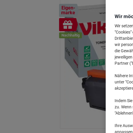
Eigen-
marke
Wir möc
Inkl.
Wir setze
Geschenk
"Cookies" 
Nachhaltig
Drittanbie
wir perso
die Gewähr
jeweilige
Partner ("
Nähere In
unter "Coo
akzeptier
Indem Sie 
zu. Wenn s
"Ablehnen
Ihre Auswa
anpassen u