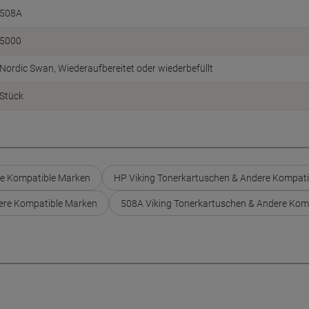
508A
5000
Nordic Swan
Wiederaufbereitet oder wiederbefüllt
Stück
re Kompatible Marken
HP Viking Tonerkartuschen & Andere Kompat
dere Kompatible Marken
508A Viking Tonerkartuschen & Andere Kom