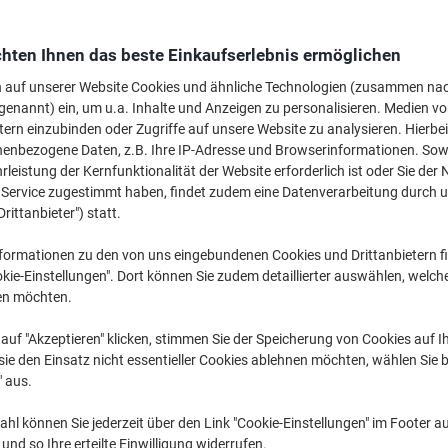
CHF 124.95
pro Stück
Ab 3 Stüc
CHF 135.07 inkl. MwSt
hten Ihnen das beste Einkaufserlebnis ermöglichen
n auf unserer Website Cookies und ähnliche Technologien (zusammen na
Menge
exkl. MwSt
genannt) ein, um u.a. Inhalte und Anzeigen zu personalisieren. Medien v
Stück
tern einzubinden oder Zugriffe auf unsere Website zu analysieren. Hierbei
1
CHF 134.95
nenbezogene Daten, z.B. Ihre IP-Adresse und Browserinformationen. Sowe
Stück
2
CHF 129.95
leistung der Kernfunktionalität der Website erforderlich ist oder Sie der
n Service zugestimmt haben, findet zudem eine Datenverarbeitung durch 
Stück
3+
CHF 124.95
Drittanbieter") statt.
Aktuell verfügbar
Lieferung 2-3 We
formationen zu den von uns eingebundenen Cookies und Drittanbietern fi
kie-Einstellungen". Dort können Sie zudem detaillierter auswählen, welch
Menge
en möchten.
Zu einer Liste
auf "Akzeptieren" klicken, stimmen Sie der Speicherung von Cookies auf 
ie den Einsatz nicht essentieller Cookies ablehnen möchten, wählen Sie b
" aus.
Lieferinformationen
Payme
hl können Sie jederzeit über den Link "Cookie-Einstellungen" im Footer au
Haupteigenschaften
nd so Ihre erteilte Einwilligung widerrufen.