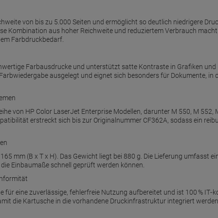
chweite von bis zu 5.000 Seiten und ermöglicht so deutlich niedrigere Druc
iese Kombination aus hoher Reichweite und reduziertem Verbrauch macht 
gem Farbdruckbedarf.
chwertige Farbausdrucke und unterstützt satte Kontraste in Grafiken und
e Farbwiedergabe ausgelegt und eignet sich besonders für Dokumente, i
temen
 Reihe von HP Color LaserJet Enterprise Modellen, darunter M 550, M 552
tibilität erstreckt sich bis zur Originalnummer CF362A, sodass ein rei
ten
65 mm (B x T x H). Das Gewicht liegt bei 880 g. Die Lieferung umfasst e
 die Einbaumaße schnell geprüft werden können.
onformität
für eine zuverlässige, fehlerfreie Nutzung aufbereitet und ist 100 % IT‑k
mit die Kartusche in die vorhandene Druckinfrastruktur integriert werd