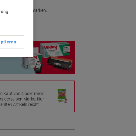
gleich zu Originalmarken.
ärung
ptieren
m Kauf von 4 oder mehr
ks derselben Marke. Nur
hlten Artikeln reicht.