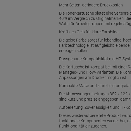
Mehr Seiten, geringere Druckkosten
Die Tonerkartusche bietet eine Seitenrei
40 % im Vergleich zu Originalmarken. D
Wahl für Arbeitsgruppen mit regelmäßi
Kräftiges Gelb für klare Farbbilder
Die gelbe Farbe sorgt für lebendige, ho
Farbtechnologie ist auf gleichbleibend
erzeugen sollen.
Passgenaue Kompatibilität mit HP-Sys
Die Kartusche ist kompatibel mit einer
Managed- und Flow‑Varianten. Die Kompa
Anpassungen am Drucker möglich ist.
Kompakte Maße und klare Leistungsda
Die Abmessungen betragen 352 x 122 x 1
sind kurz und präzise angegeben, damit
Aufbereitung, Zuverlässigkeit und IT‑K
Dieses wiederaufbereitete Produkt wurde 
funktionale Komponenten wieder her, da
Funktionalität einzugehen.