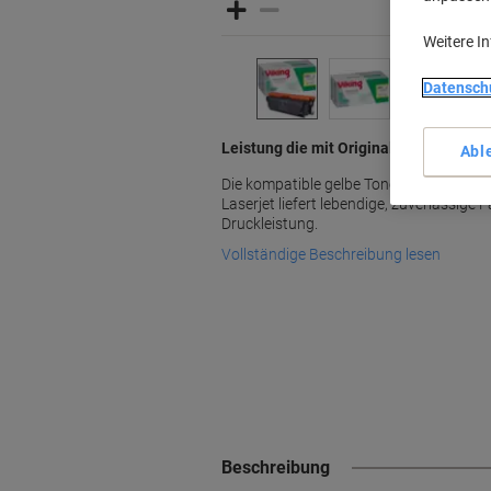
Weitere I
Datensch
Leistung die mit Originalkartuschen ve
Abl
Die kompatible gelbe Tonerkartusche CF
Laserjet liefert lebendige, zuverlässige
Druckleistung.
Vollständige Beschreibung lesen
Beschreibung