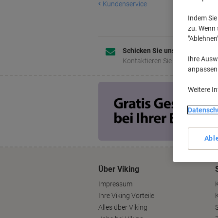
Kundenservice
Indem Sie 
zu. Wenn s
"Ablehnen
Schicken Sie uns eine Nachric
Ihre Auswa
Kontaktieren Sie uns jederzeit
anpassen u
Weitere I
Datensch
Abl
Über Viking
Impressum
Ihre Viking Vorteile
Alles über Viking
S