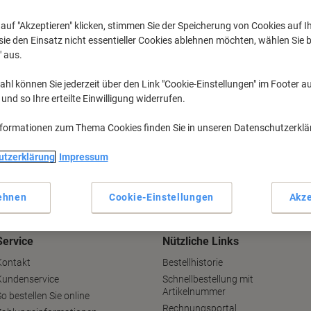
auf "Akzeptieren" klicken, stimmen Sie der Speicherung von Cookies auf 
ie den Einsatz nicht essentieller Cookies ablehnen möchten, wählen Sie b
" aus.
ht
062 561 07 10
hl können Sie jederzeit über den Link "Cookie-Einstellungen" im Footer au
Wochentags von 08:00 - 18:00 Uhr
nd so Ihre erteilte Einwilligung widerrufen.
nformationen zum Thema Cookies finden Sie in unseren Datenschutzerkl
utzerklärung
Impressum
ehnen
Cookie-Einstellungen
Akze
Service
Nützliche Links
Kontakt
Bestellhistorie
Kundenservice
Schnellbestellung mit
Artikelnummer
o bestellen Sie online
Rechnungsportal