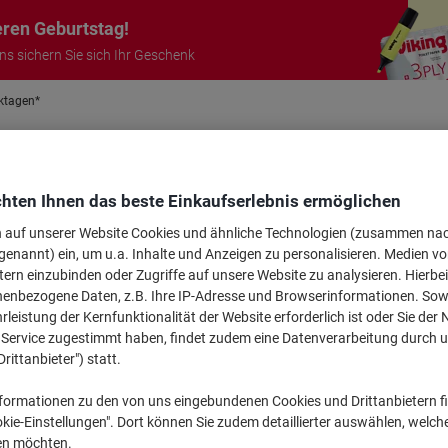
eren Geburtstag!
uns sichern Sie sich Ihr Geschenk
rktagen*
Garantie auf alle Produkte
 10
Anm
hten Ihnen das beste Einkaufserlebnis ermöglichen
Sichern Si
&
Meetings &
Bürotechnik
Tinte &
Papier, V
Büromöbel
Angebote 
Präsentation
& Elektronik
Toner
& Pakete
n auf unserer Website Cookies und ähnliche Technologien (zusammen na
genannt) ein, um u.a. Inhalte und Anzeigen zu personalisieren. Medien v
Saisonales
Prämienshop
Mei
tern einzubinden oder Zugriffe auf unsere Website zu analysieren. Hierbei
nenbezogene Daten, z.B. Ihre IP-Adresse und Browserinformationen. Sowe
er Kreditkarte
Neu bei Vikin
leistung der Kernfunktionalität der Website erforderlich ist oder Sie der
n Service zugestimmt haben, findet zudem eine Datenverarbeitung durch 
ditkarte
Drittanbieter") statt.
h bitte per Chat, E-Mail oder Telefon an den Kundenservice. Scrollen Sie 
formationen zu den von uns eingebundenen Cookies und Drittanbietern fi
 zu erhalten.
kie-Einstellungen". Dort können Sie zudem detaillierter auswählen, welch
en möchten.