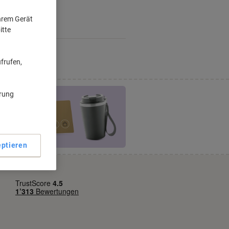
Ihrem Gerät
itte
frufen,
ärung
ptieren