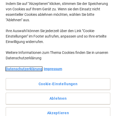
Indem Sie auf "Akzeptieren" klicken, stimmen Sie der Speicherung
von Cookies auf Ihrem Gerät zu. Wenn sie den Einsatz nicht
essentieller Cookies ablehnen möchten, wählen Sie bitte
"Ablehnen" aus.
Ihre Auswahl können Sie jederzeit über den Link "Cookie-
Einstellungen" im Footer aufrufen, anpassen und so Ihre erteilte
Einwilligung widerrufen.
Weitere Informationen zum Thema Cookies finden Sie in unseren
Datenschutzerklärung
Datenschutzerklärung
Impressum
Cookie-Einstellungen
Machen Sie Notizen in diesem hochwertigen Schulheft
Ablehnen
Stellen Sie sicher, dass Sie auf jede Situation, die eine Notiz
erfordert, gut vorbereitet sind mit einem dieser Schulhefte von
Landré.
Akzeptieren