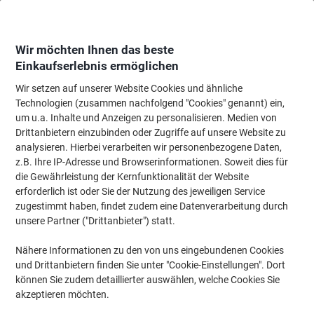
Skip
Skip
to
to
Content
Navigation
Wir möchten Ihnen das beste
Einkaufserlebnis ermöglichen
Wir setzen auf unserer Website Cookies und ähnliche
Startseite
Bürobedarf
Schreibtisch-Ausstattung
Notizbücher, Notizblöck
Technologien (zusammen nachfolgend "Cookies" genannt) ein,
um u.a. Inhalte und Anzeigen zu personalisieren. Medien von
LANDRÉ Schulheft Blau Liniert DIN A4 16 Blatt 25
Drittanbietern einzubinden oder Zugriffe auf unsere Website zu
Linien
analysieren. Hierbei verarbeiten wir personenbezogene Daten,
z.B. Ihre IP-Adresse und Browserinformationen. Soweit dies für
die Gewährleistung der Kernfunktionalität der Website
Marke:
LANDRÉ
Artikelnr.:
3597606
erforderlich ist oder Sie der Nutzung des jeweiligen Service
zugestimmt haben, findet zudem eine Datenverarbeitung durch
unsere Partner ("Drittanbieter") statt.
Nachhaltig
Nähere Informationen zu den von uns eingebundenen Cookies
und Drittanbietern finden Sie unter "Cookie-Einstellungen". Dort
können Sie zudem detaillierter auswählen, welche Cookies Sie
akzeptieren möchten.