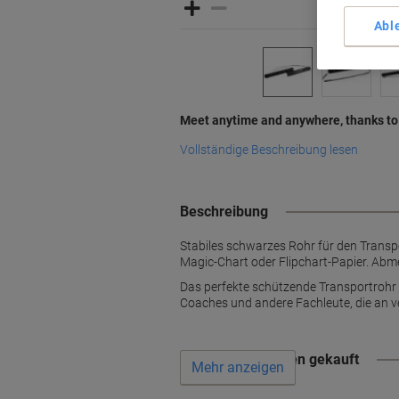
Abl
Meet anytime and anywhere, thanks t
Vollständige Beschreibung lesen
Beschreibung
Stabiles schwarzes Rohr für den Transpo
Magic-Chart oder Flipchart-Papier. Abme
Das perfekte schützende Transportrohr fü
Coaches und andere Fachleute, die an v
Wird oft zusammen gekauft
Mehr anzeigen