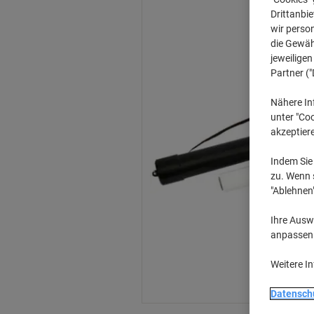
Drittanbie
wir perso
die Gewähr
jeweilige
Partner ("
Nähere In
unter "Coo
akzeptier
Indem Sie 
zu. Wenn s
"Ablehnen
Ihre Auswa
anpassen u
Weitere I
Datensch