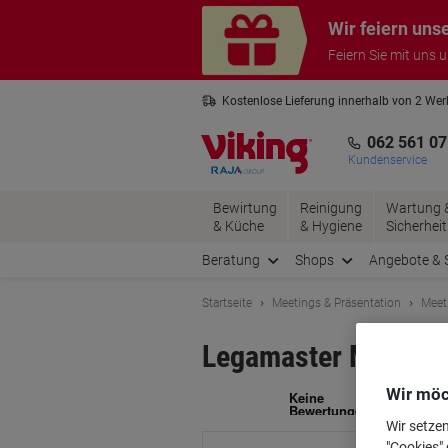
Skip
Skip
Wir feiern uns
to
to
Content
Navigation
Feiern Sie mit uns 
Kostenlose Lieferung innerhalb von 2 We
Kostenlose Rücksendung*
3 Jahre 
062 561 07
Kundenservice
Bewirtung
Reinigung
Wartung 
& Küche
& Hygiene
Sicherheit
Beratung
Shops
Angebote & 
Startseite
Meetings & Präsentation
Meet
Legamaster Magic-C
Wir möc
Ma
Wir setze
"Cookies" 