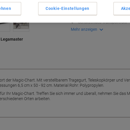
Stabiles schwarzes Rohr
ehnen
Cookie-Einstellungen
Akze
Verstellbarer Tragegurt
Teleskopkörper für Flexibilitä
Schützendes Transportrohr
Mehr anzeigen
o Legamaster
rt der Magic-Chart. Mit verstellbarem Tragegurt, Teleskopkörper und Ver
ssungen 6,5 cm x 50 - 92 cm. Material Rohr: Polypropylen.
r Ihr Magic-Chart. Treffen Sie sich immer und überall, nehmen Sie das Mag
erschiedenen Orten arbeiten.