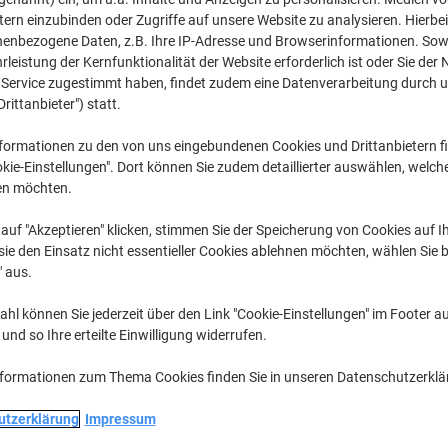
CHF 17.95
pro Stück
tern einzubinden oder Zugriffe auf unsere Website zu analysieren. Hierbei
Ab 3 Stück
nenbezogene Daten, z.B. Ihre IP-Adresse und Browserinformationen. Sowe
CHF 19.40 inkl. MwSt
leistung der Kernfunktionalität der Website erforderlich ist oder Sie der
n Service zugestimmt haben, findet zudem eine Datenverarbeitung durch 
Menge
exkl. MwSt
Drittanbieter") statt.
Stück
1
CHF 19.55
formationen zu den von uns eingebundenen Cookies und Drittanbietern fi
Stück
2
CHF 18.95
-
kie-Einstellungen". Dort können Sie zudem detaillierter auswählen, welch
en möchten.
Stück
3+
CHF 17.95
-
auf "Akzeptieren" klicken, stimmen Sie der Speicherung von Cookies auf 
ie den Einsatz nicht essentieller Cookies ablehnen möchten, wählen Sie b
Aktuell verfügbar
Lieferung 1-2 We
" aus.
Menge
hl können Sie jederzeit über den Link "Cookie-Einstellungen" im Footer au
Zu einer Liste
nd so Ihre erteilte Einwilligung widerrufen.
nformationen zum Thema Cookies finden Sie in unseren Datenschutzerkl
Lieferinformationen
Payme
utzerklärung
Impressum
Haupteigenschaften