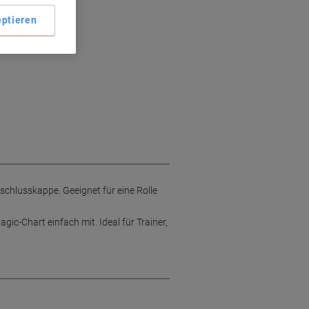
ptieren
t
schlusskappe. Geeignet für eine Rolle
ic-Chart einfach mit. Ideal für Trainer,