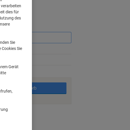
 verarbeiten
it dies für
 Nutzung des
unsere
Sie
sparen
nden Sie
3%
e Cookies Sie
8%
Ihrem Gerät
itte
rktage
In den Warenkorb
frufen,
ärung
nt methods