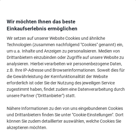
Skip
Skip
to
to
Content
Navigation
Wir möchten Ihnen das beste
Einkaufserlebnis ermöglichen
Wir setzen auf unserer Website Cookies und ähnliche
Startseite
Meetings & Präsentation
Meetings & Präsentation
Whiteboard
Technologien (zusammen nachfolgend "Cookies" genannt) ein,
um u.a. Inhalte und Anzeigen zu personalisieren. Medien von
Legamaster 7-181725 Holzmagnete Buche 25 mm 5
Drittanbietern einzubinden oder Zugriffe auf unsere Website zu
Stück
analysieren. Hierbei verarbeiten wir personenbezogene Daten,
z.B. Ihre IP-Adresse und Browserinformationen. Soweit dies für
die Gewährleistung der Kernfunktionalität der Website
Marke:
Legamaster
Artikelnr.:
1125370
erforderlich ist oder Sie der Nutzung des jeweiligen Service
zugestimmt haben, findet zudem eine Datenverarbeitung durch
unsere Partner ("Drittanbieter") statt.
Nachhaltig
Nähere Informationen zu den von uns eingebundenen Cookies
und Drittanbietern finden Sie unter "Cookie-Einstellungen". Dort
können Sie zudem detaillierter auswählen, welche Cookies Sie
akzeptieren möchten.