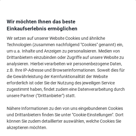
Skip
Skip
to
to
Content
Navigation
Wir möchten Ihnen das beste
Einkaufserlebnis ermöglichen
Wir setzen auf unserer Website Cookies und ähnliche
Startseite
Meetings & Präsentation
Meetings & Präsentation
Whiteboard
Technologien (zusammen nachfolgend "Cookies" genannt) ein,
um u.a. Inhalte und Anzeigen zu personalisieren. Medien von
Legamaster Magic-Chart Flipchartfolie 29,7 x 21 cm
Drittanbietern einzubinden oder Zugriffe auf unsere Website zu
Weiß Rolle mit 25 Blatt
analysieren. Hierbei verarbeiten wir personenbezogene Daten,
z.B. Ihre IP-Adresse und Browserinformationen. Soweit dies für
die Gewährleistung der Kernfunktionalität der Website
Marke:
Legamaster
Artikelnr.:
1146988
erforderlich ist oder Sie der Nutzung des jeweiligen Service
zugestimmt haben, findet zudem eine Datenverarbeitung durch
unsere Partner ("Drittanbieter") statt.
Nähere Informationen zu den von uns eingebundenen Cookies
und Drittanbietern finden Sie unter "Cookie-Einstellungen". Dort
können Sie zudem detaillierter auswählen, welche Cookies Sie
akzeptieren möchten.