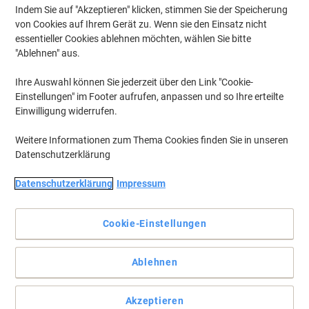
Indem Sie auf "Akzeptieren" klicken, stimmen Sie der Speicherung
von Cookies auf Ihrem Gerät zu. Wenn sie den Einsatz nicht
essentieller Cookies ablehnen möchten, wählen Sie bitte
"Ablehnen" aus.
Ihre Auswahl können Sie jederzeit über den Link "Cookie-
Einstellungen" im Footer aufrufen, anpassen und so Ihre erteilte
Einwilligung widerrufen.
Weitere Informationen zum Thema Cookies finden Sie in unseren
Datenschutzerklärung
Datenschutzerklärung
Impressum
Beschriften Sie Ihre Mappen auf professionelle Art und Weise
Mit diesen grünen Beschriftungsschildern von Leitz haben Sie alles
Cookie-Einstellungen
zur Hand, um Ihre Leitz Hängemappen zu beschriften.
Vollständige Beschreibung lesen
Ablehnen
Mehr Kaufen,
Mehr Sparen
CHF 5.15
pro Pack
Ab 3 Pack
Akzeptieren
CHF 5.57 inkl. MwSt