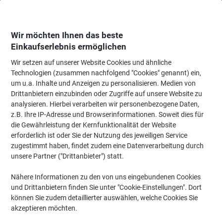
Skip
Skip
to
to
Content
Navigation
Wir möchten Ihnen das beste
Einkaufserlebnis ermöglichen
Wir setzen auf unserer Website Cookies und ähnliche
Startseite
Ordnung & Archivierung
Ordner & Mappen
Hängemappen & Z
Technologien (zusammen nachfolgend "Cookies" genannt) ein,
um u.a. Inhalte und Anzeigen zu personalisieren. Medien von
Leitz Alpha Hängerregisteretiketten Kunststoff Grün 6
Drittanbietern einzubinden oder Zugriffe auf unsere Website zu
x 2,1 cm Alpha 100 Stück
analysieren. Hierbei verarbeiten wir personenbezogene Daten,
z.B. Ihre IP-Adresse und Browserinformationen. Soweit dies für
die Gewährleistung der Kernfunktionalität der Website
Marke:
Leitz
Artikelnr.:
4487920
erforderlich ist oder Sie der Nutzung des jeweiligen Service
zugestimmt haben, findet zudem eine Datenverarbeitung durch
unsere Partner ("Drittanbieter") statt.
Nähere Informationen zu den von uns eingebundenen Cookies
und Drittanbietern finden Sie unter "Cookie-Einstellungen". Dort
können Sie zudem detaillierter auswählen, welche Cookies Sie
akzeptieren möchten.