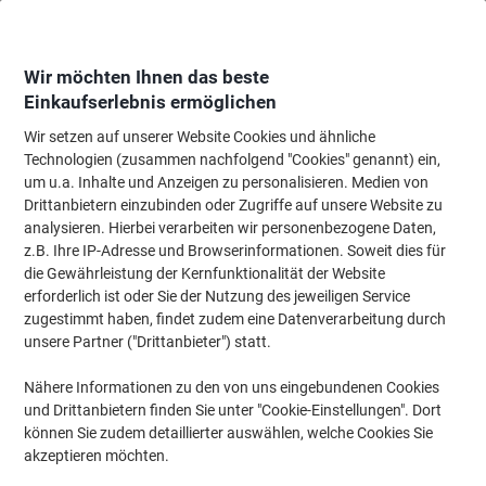
Skip
Skip
to
to
Content
Navigation
Wir möchten Ihnen das beste
Einkaufserlebnis ermöglichen
Wir setzen auf unserer Website Cookies und ähnliche
Startseite
Bürobedarf
Schreibtisch-Ausstattung
Locher, Entklammerer &
Technologien (zusammen nachfolgend "Cookies" genannt) ein,
um u.a. Inhalte und Anzeigen zu personalisieren. Medien von
Leitz NeXXt 2 Löcher Locher Metall 40 Blatt 5138 Blau
Drittanbietern einzubinden oder Zugriffe auf unsere Website zu
analysieren. Hierbei verarbeiten wir personenbezogene Daten,
z.B. Ihre IP-Adresse und Browserinformationen. Soweit dies für
Marke:
Leitz
Artikelnr.:
5138-BU
die Gewährleistung der Kernfunktionalität der Website
erforderlich ist oder Sie der Nutzung des jeweiligen Service
zugestimmt haben, findet zudem eine Datenverarbeitung durch
unsere Partner ("Drittanbieter") statt.
Nähere Informationen zu den von uns eingebundenen Cookies
und Drittanbietern finden Sie unter "Cookie-Einstellungen". Dort
können Sie zudem detaillierter auswählen, welche Cookies Sie
akzeptieren möchten.