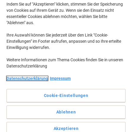
Indem Sie auf "Akzeptieren" klicken, stimmen Sie der Speicherung
von Cookies auf Ihrem Gerät zu. Wenn sie den Einsatz nicht
essentieller Cookies ablehnen möchten, wählen Sie bitte
"Ablehnen" aus.
Ihre Auswahl können Sie jederzeit über den Link "Cookie-
Einstellungen" im Footer aufrufen, anpassen und so Ihre erteilte
Einwilligung widerrufen.
Weitere Informationen zum Thema Cookies finden Sie in unseren
Datenschutzerklärung
Datenschutzerklärung
Impressum
Cookie-Einstellungen
Auch für dickere Papierstapel geeignet
Der Leitz Locher NeXXt 5138 mit Oberteilverriegelung macht auch
Ablehnen
vor größeren Papiermengen nicht halt - ganz ohne Kraftaufwand,
dank Griffmulde und ultrascharfem Lochstempel.
Vollständige Beschreibung lesen
Akzeptieren