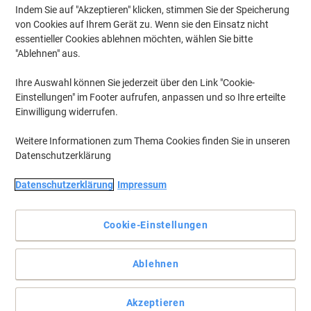
Indem Sie auf "Akzeptieren" klicken, stimmen Sie der Speicherung
von Cookies auf Ihrem Gerät zu. Wenn sie den Einsatz nicht
essentieller Cookies ablehnen möchten, wählen Sie bitte
"Ablehnen" aus.
Ihre Auswahl können Sie jederzeit über den Link "Cookie-
Einstellungen" im Footer aufrufen, anpassen und so Ihre erteilte
Einwilligung widerrufen.
Weitere Informationen zum Thema Cookies finden Sie in unseren
Datenschutzerklärung
Datenschutzerklärung
Impressum
Cookie-Einstellungen
Handlich und präzise heften
Ablehnen
Mit diesem robusten Heftgerät von Leitz für das Büro oder zu
Hause können Sie Ihren losen Papierkram mit ein wenig Hilfe
einfach bündeln.
Akzeptieren