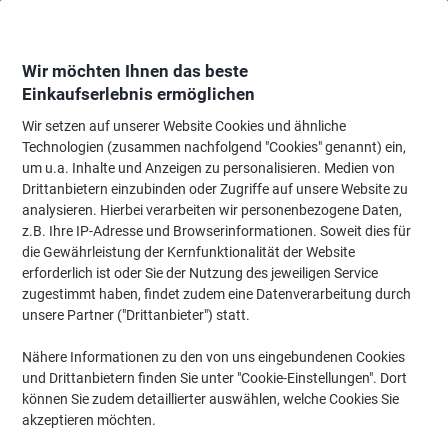
Skip
Skip
to
to
Content
Navigation
Wir möchten Ihnen das beste
Einkaufserlebnis ermöglichen
Wir setzen auf unserer Website Cookies und ähnliche
Startseite
Bürobedarf
Schreibtisch-Ausstattung
Locher, Entklammerer &
Technologien (zusammen nachfolgend "Cookies" genannt) ein,
um u.a. Inhalte und Anzeigen zu personalisieren. Medien von
Leitz NeXXt WOW Heftgerät 5502 Halbstreifen 30 Blatt
Drittanbietern einzubinden oder Zugriffe auf unsere Website zu
Weiss 24/6, 26/6 Metall
analysieren. Hierbei verarbeiten wir personenbezogene Daten,
z.B. Ihre IP-Adresse und Browserinformationen. Soweit dies für
die Gewährleistung der Kernfunktionalität der Website
Marke:
Leitz
Artikelnr.:
6659793
erforderlich ist oder Sie der Nutzung des jeweiligen Service
zugestimmt haben, findet zudem eine Datenverarbeitung durch
unsere Partner ("Drittanbieter") statt.
Nähere Informationen zu den von uns eingebundenen Cookies
und Drittanbietern finden Sie unter "Cookie-Einstellungen". Dort
können Sie zudem detaillierter auswählen, welche Cookies Sie
akzeptieren möchten.