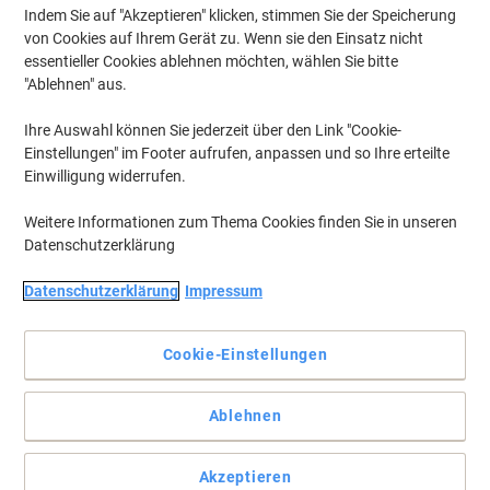
Indem Sie auf "Akzeptieren" klicken, stimmen Sie der Speicherung
von Cookies auf Ihrem Gerät zu. Wenn sie den Einsatz nicht
essentieller Cookies ablehnen möchten, wählen Sie bitte
"Ablehnen" aus.
Ihre Auswahl können Sie jederzeit über den Link "Cookie-
Einstellungen" im Footer aufrufen, anpassen und so Ihre erteilte
Einwilligung widerrufen.
Weitere Informationen zum Thema Cookies finden Sie in unseren
Datenschutzerklärung
Datenschutzerklärung
Impressum
Cookie-Einstellungen
Perfekt für die Aufbewahrung Ihrer gestanzten Dokumente
Ablehnen
Diese cremefarbene Ösenmappe von Leitz verfügt über eine halbe
Abdeckung, um einen besseren Überblick über die sich im Inneren
befindenen Inhalte zu erhalten und eine schnellere Identifizierung
Akzeptieren
zu ermöglichen.