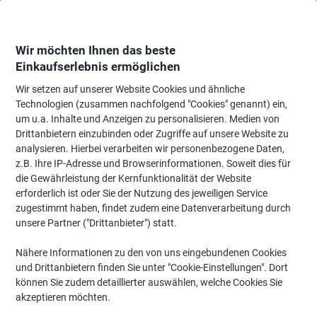
Skip
Skip
to
to
Content
Navigation
Wir möchten Ihnen das beste
Einkaufserlebnis ermöglichen
Wir setzen auf unserer Website Cookies und ähnliche
Startseite
Ordnung & Archivierung
Ordner & Mappen
Dokumentenablag
Technologien (zusammen nachfolgend "Cookies" genannt) ein,
um u.a. Inhalte und Anzeigen zu personalisieren. Medien von
Leitz Ösenhefter DIN A4 Beige Manila 250 g/m²250
Drittanbietern einzubinden oder Zugriffe auf unsere Website zu
g/m²
analysieren. Hierbei verarbeiten wir personenbezogene Daten,
z.B. Ihre IP-Adresse und Browserinformationen. Soweit dies für
die Gewährleistung der Kernfunktionalität der Website
Marke:
Leitz
Artikelnr.:
4269681
erforderlich ist oder Sie der Nutzung des jeweiligen Service
zugestimmt haben, findet zudem eine Datenverarbeitung durch
unsere Partner ("Drittanbieter") statt.
Nachhaltig
Nähere Informationen zu den von uns eingebundenen Cookies
und Drittanbietern finden Sie unter "Cookie-Einstellungen". Dort
können Sie zudem detaillierter auswählen, welche Cookies Sie
akzeptieren möchten.