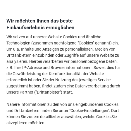
Skip
Skip
to
to
Content
Navigation
Wir möchten Ihnen das beste
Einkaufserlebnis ermöglichen
Wir setzen auf unserer Website Cookies und ähnliche
Startseite
Ordnung & Archivierung
Ordner & Mappen
Ordner & Ringbüc
Technologien (zusammen nachfolgend "Cookies" genannt) ein,
um u.a. Inhalte und Anzeigen zu personalisieren. Medien von
Leitz Prospekthüllen A4 Glasklar Transparent 80
Drittanbietern einzubinden oder Zugriffe auf unsere Website zu
Mikron PP (Polypropylen) Öffnung oben 11 Löcher 4770
analysieren. Hierbei verarbeiten wir personenbezogene Daten,
100 Stück
z.B. Ihre IP-Adresse und Browserinformationen. Soweit dies für
die Gewährleistung der Kernfunktionalität der Website
erforderlich ist oder Sie der Nutzung des jeweiligen Service
Marke:
Leitz
Artikelnr.:
4537134
zugestimmt haben, findet zudem eine Datenverarbeitung durch
unsere Partner ("Drittanbieter") statt.
100 Stück
Nähere Informationen zu den von uns eingebundenen Cookies
und Drittanbietern finden Sie unter "Cookie-Einstellungen". Dort
können Sie zudem detaillierter auswählen, welche Cookies Sie
akzeptieren möchten.