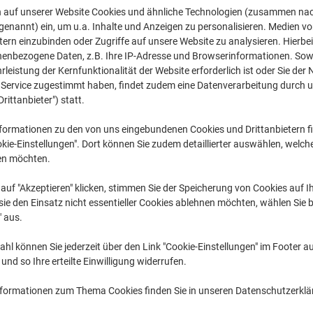
CHF 19.95
pro Stück
n auf unserer Website Cookies und ähnliche Technologien (zusammen na
Ab 20 Stück
genannt) ein, um u.a. Inhalte und Anzeigen zu personalisieren. Medien v
CHF 21.57 inkl. MwSt
tern einzubinden oder Zugriffe auf unsere Website zu analysieren. Hierbei
nenbezogene Daten, z.B. Ihre IP-Adresse und Browserinformationen. Sowe
Menge
exkl. MwSt
leistung der Kernfunktionalität der Website erforderlich ist oder Sie der
n Service zugestimmt haben, findet zudem eine Datenverarbeitung durch 
Stück
1-9
CHF 21.65
Drittanbieter") statt.
Stück
10-19
CHF 20.85
-
formationen zu den von uns eingebundenen Cookies und Drittanbietern fi
Stück
20+
CHF 19.95
-
kie-Einstellungen". Dort können Sie zudem detaillierter auswählen, welch
en möchten.
Aktuell verfügbar
Lieferung 2-3 We
auf "Akzeptieren" klicken, stimmen Sie der Speicherung von Cookies auf 
ie den Einsatz nicht essentieller Cookies ablehnen möchten, wählen Sie b
Menge
" aus.
Zu einer Liste
hl können Sie jederzeit über den Link "Cookie-Einstellungen" im Footer au
nd so Ihre erteilte Einwilligung widerrufen.
Lieferinformationen
Payme
nformationen zum Thema Cookies finden Sie in unseren Datenschutzerkl
Haupteigenschaften