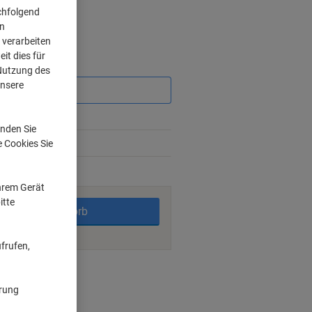
chfolgend
on
 verarbeiten
it dies für
Sie
 Nutzung des
sparen
unsere
3%
nden Sie
7%
e Cookies Sie
rktage
Ihrem Gerät
itte
In den Warenkorb
frufen,
nt methods
ärung