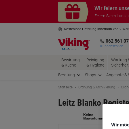
Skip
Skip
Wir feiern uns
to
to
Content
Navigation
Feiern Sie mit uns 
Kostenlose Lieferung innerhalb von 2 We
Kostenlose Rücksendung*
3 Jahre 
062 561 07
Kundenservice
Bewirtung
Reinigung
Wartung 
& Küche
& Hygiene
Sicherheit
Beratung
Shops
Angebote & 
Startseite
Ordnung & Archivierung
Ordn
Leitz Blanko Regist
Ma
Wir möc