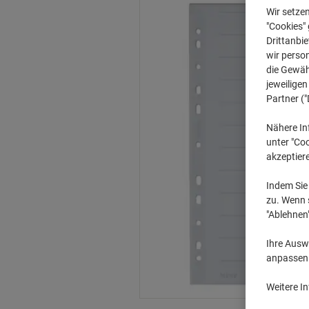
Wir setze
"Cookies" 
Drittanbie
wir perso
die Gewähr
jeweilige
Partner ("
Nähere In
unter "Coo
akzeptier
Indem Sie 
zu. Wenn s
"Ablehnen
Ihre Auswa
anpassen u
Weitere I