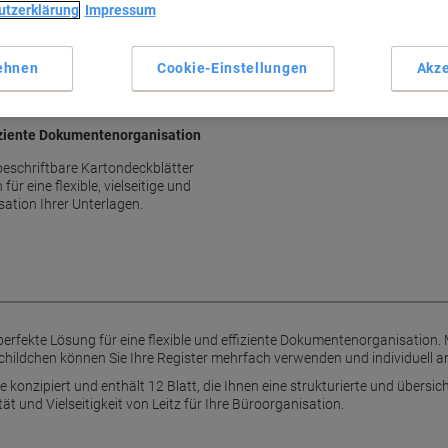
utzerklärung
Impressum
12-teilig für vielseitige Nutzu
DIN A4 Überbreite Format
Aus Polypropylen gefertigt
ehnen
Cookie-Einstellungen
Akze
Mit beschriftbarem Deckblat
Mehr anzeigen
ffiziente Dokumentenorganisation
 beschriftbare Kartondeckblätter
r eine flexible, vielseitige und
tion Ihrer Unterlagen.
e perfekte Lösung für eine flexible und effiziente Dokumentenorganisation
hildchen können Sie Ihre Register mehrfach verwenden und individuell 
e konzipiert und enthält 12 Blatt, die Ihnen eine strukturierte und übersic
ät und Vielseitigkeit von Leitz für Ihre Büroorganisation.