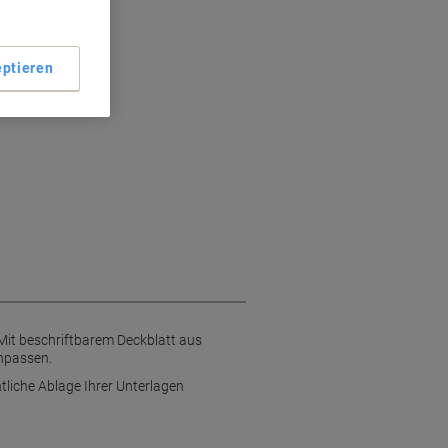
ng
ptieren
t
. Mit beschriftbarem Deckblatt aus
anpassen.
htliche Ablage Ihrer Unterlagen