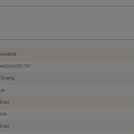
4443048
4002432301737
12-teilig
Ja
Grau
A4+
Grau