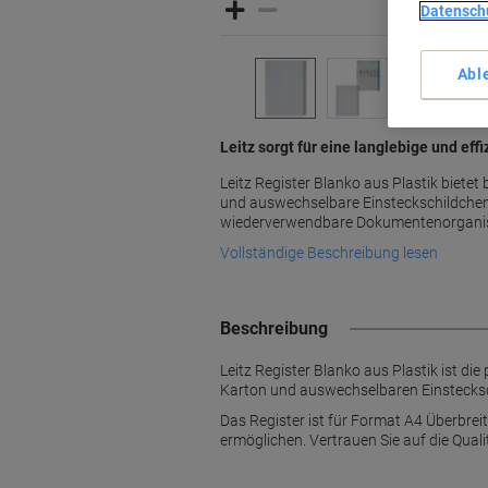
Datensch
Abl
Leitz sorgt für eine langlebige und e
Leitz Register Blanko aus Plastik bietet
und auswechselbare Einsteckschildchen fü
wiederverwendbare Dokumentenorganisa
Vollständige Beschreibung lesen
Beschreibung
Leitz Register Blanko aus Plastik ist di
Karton und auswechselbaren Einstecksc
Das Register ist für Format A4 Überbreit
ermöglichen. Vertrauen Sie auf die Qualit