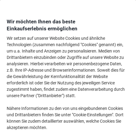
Skip
Skip
to
to
Content
Navigation
Wir möchten Ihnen das beste
Einkaufserlebnis ermöglichen
Wir setzen auf unserer Website Cookies und ähnliche
Startseite
Ordnung & Archivierung
Ordner & Mappen
Präsentation
S
Technologien (zusammen nachfolgend "Cookies" genannt) ein,
um u.a. Inhalte und Anzeigen zu personalisieren. Medien von
Leitz Standard Plastik-Schnellhefter 4191 A4
Drittanbietern einzubinden oder Zugriffe auf unsere Website zu
Polypropylen 60 Blatt Gelb
analysieren. Hierbei verarbeiten wir personenbezogene Daten,
z.B. Ihre IP-Adresse und Browserinformationen. Soweit dies für
die Gewährleistung der Kernfunktionalität der Website
Marke:
Leitz
Artikelnr.:
3470175
erforderlich ist oder Sie der Nutzung des jeweiligen Service
zugestimmt haben, findet zudem eine Datenverarbeitung durch
unsere Partner ("Drittanbieter") statt.
Nähere Informationen zu den von uns eingebundenen Cookies
und Drittanbietern finden Sie unter "Cookie-Einstellungen". Dort
können Sie zudem detaillierter auswählen, welche Cookies Sie
akzeptieren möchten.