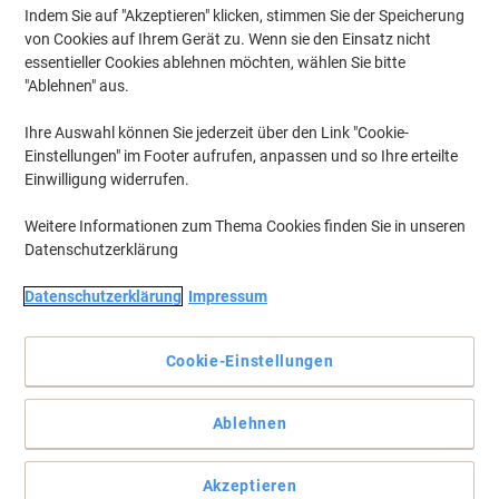
Indem Sie auf "Akzeptieren" klicken, stimmen Sie der Speicherung
von Cookies auf Ihrem Gerät zu. Wenn sie den Einsatz nicht
essentieller Cookies ablehnen möchten, wählen Sie bitte
"Ablehnen" aus.
Ihre Auswahl können Sie jederzeit über den Link "Cookie-
Einstellungen" im Footer aufrufen, anpassen und so Ihre erteilte
Einwilligung widerrufen.
Weitere Informationen zum Thema Cookies finden Sie in unseren
Datenschutzerklärung
Datenschutzerklärung
Impressum
Cookie-Einstellungen
Heften Sie Ihre Dokumente clever ab
Ablehnen
Bleiben Sie organisiert und schützen Sie Ihre Dokumente.
Hochwertiger Schnellhefter aus Polypropylen (PP) für die einfache
Ablage und den optimalen Schutz von Unterlagen.
Akzeptieren