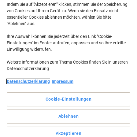
Indem Sie auf "Akzeptieren" klicken, stimmen Sie der Speicherung
von Cookies auf Ihrem Gerät zu. Wenn sie den Einsatz nicht
essentieller Cookies ablehnen möchten, wählen Sie bitte
"Ablehnen" aus.
Ihre Auswahl können Sie jederzeit über den Link "Cookie-
Einstellungen" im Footer aufrufen, anpassen und so Ihre erteilte
Einwilligung widerrufen.
Weitere Informationen zum Thema Cookies finden Sie in unseren
Datenschutzerklärung
Datenschutzerklärung
Impressum
Bleiben Sie mit etwas Hilfe von Leitz organisiert
Mit diesen 10-er-Pack Etiketten für Ordnerrücken in roter Farbe
Cookie-Einstellungen
von Leitz sind Ihre Ordner übersichtlich und leicht zu finden.
Vollständige Beschreibung lesen
Ablehnen
Mehr Kaufen,
Mehr Sparen
CHF 6.95
pro Pack
Ab 3 Pack
Akzeptieren
CHF 7.51 inkl. MwSt