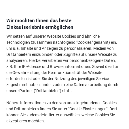
Skip
Skip
to
to
Content
Navigation
Wir möchten Ihnen das beste
Einkaufserlebnis ermöglichen
Wir setzen auf unserer Website Cookies und ähnliche
Startseite
Ordnung & Archivierung
Ordner & Mappen
Ordner & Ringbüc
Technologien (zusammen nachfolgend "Cookies" genannt) ein,
um u.a. Inhalte und Anzeigen zu personalisieren. Medien von
Leitz Selbstklebende Rückenschilder 1648-00-25 Rot
Drittanbietern einzubinden oder Zugriffe auf unsere Website zu
39 x 285 mm 10 Stück
analysieren. Hierbei verarbeiten wir personenbezogene Daten,
z.B. Ihre IP-Adresse und Browserinformationen. Soweit dies für
die Gewährleistung der Kernfunktionalität der Website
Marke:
Leitz
Artikelnr.:
4305735
erforderlich ist oder Sie der Nutzung des jeweiligen Service
zugestimmt haben, findet zudem eine Datenverarbeitung durch
unsere Partner ("Drittanbieter") statt.
Nähere Informationen zu den von uns eingebundenen Cookies
und Drittanbietern finden Sie unter "Cookie-Einstellungen". Dort
können Sie zudem detaillierter auswählen, welche Cookies Sie
akzeptieren möchten.