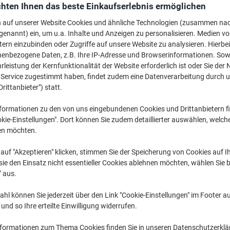
CHF 17.85
pro Set
hten Ihnen das beste Einkaufserlebnis ermöglichen
Ab 3 Sets
CHF 19.30 inkl. MwSt
n auf unserer Website Cookies und ähnliche Technologien (zusammen na
genannt) ein, um u.a. Inhalte und Anzeigen zu personalisieren. Medien v
tern einzubinden oder Zugriffe auf unsere Website zu analysieren. Hierbei
Menge
exkl. MwSt
nenbezogene Daten, z.B. Ihre IP-Adresse und Browserinformationen. Sowe
Set
leistung der Kernfunktionalität der Website erforderlich ist oder Sie der
1
CHF 18.85
n Service zugestimmt haben, findet zudem eine Datenverarbeitung durch 
Set
2
CHF 18.35
-
Drittanbieter") statt.
Sets
3+
CHF 17.85
-
formationen zu den von uns eingebundenen Cookies und Drittanbietern fi
kie-Einstellungen". Dort können Sie zudem detaillierter auswählen, welch
Aktuell verfügbar
Lieferung 1-2 We
en möchten.
Menge
auf "Akzeptieren" klicken, stimmen Sie der Speicherung von Cookies auf 
ie den Einsatz nicht essentieller Cookies ablehnen möchten, wählen Sie b
Zu einer Liste
" aus.
hl können Sie jederzeit über den Link "Cookie-Einstellungen" im Footer au
Lieferinformationen
Payme
nd so Ihre erteilte Einwilligung widerrufen.
Haupteigenschaften
nformationen zum Thema Cookies finden Sie in unseren Datenschutzerkl