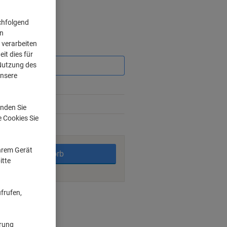
chfolgend
on
 verarbeiten
Sie
it dies für
sparen
 Nutzung des
unsere
2%
5%
nden Sie
e Cookies Sie
rktage
Ihrem Gerät
In den Warenkorb
itte
frufen,
nt methods
ärung