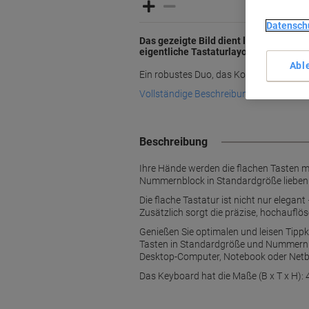
Datensch
Das gezeigte Bild dient lediglich zur 
eigentliche Tastaturlayout kann variie
Abl
Ein robustes Duo, das Komfort, Stil un
Vollständige Beschreibung lesen
Beschreibung
Ihre Hände werden die flachen Tasten 
Nummernblock in Standardgröße lieben
Die flache Tastatur ist nicht nur elega
Zusätzlich sorgt die präzise, hochauflö
Genießen Sie optimalen und leisen Tip
Tasten in Standardgröße und Nummernblo
Desktop-Computer, Notebook oder Netbo
Das Keyboard hat die Maße (B x T x H): 