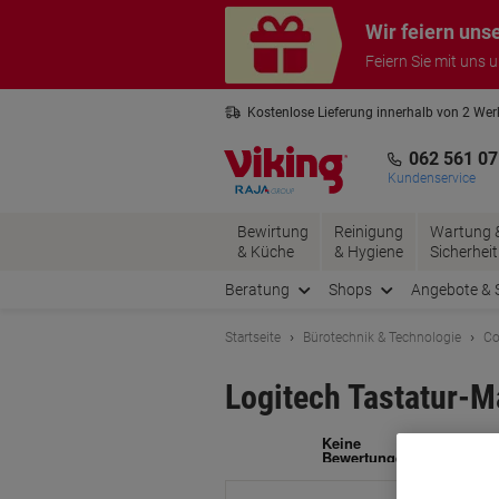
Skip
Skip
Wir feiern uns
to
to
Content
Navigation
Feiern Sie mit uns 
Kostenlose Lieferung innerhalb von 2 We
Kostenlose Rücksendung*
3 Jahre 
062 561 07
Kundenservice
Bewirtung
Reinigung
Wartung 
& Küche
& Hygiene
Sicherheit
Beratung
Shops
Angebote & 
Startseite
Bürotechnik & Technologie
Co
Logitech Tastatur-
Ma