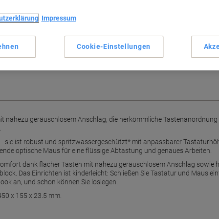
Nahezu geräuschlose Tasten
Spritzwassergeschützt
utzerklärung
Impressum
Hochauflösende optische M
Veranschaulichung. Das
ren.
Flache, elegante Tastatur
ehnen
Cookie-Einstellungen
Akze
Mehr anzeigen
d einfach Handhabung vereint.
mit nahezu geräuschlosem Anschlag, die herkömmliche Tastenanordnung 
.
nt – sie ist robust und spritzwassergeschützt* mit anpassbarer Tastaturh
sende optische Maus für eine flüssige Abtastung und genaues Arbeiten.
pkomfort dank flacher Tasten mit nahezu geräuschlosem Anschlag sowie
ck. Das Einrichten ist kinderleicht: Schließen Sie Tastatur und Maus ei
ok an, und schon können Sie loslegen.
450 x 155 x 23.5 mm.