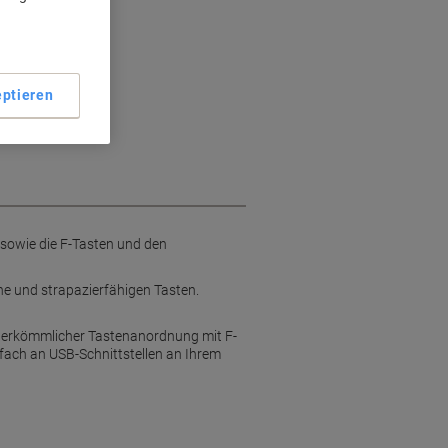
aus
ptieren
sowie die F-Tasten und den
öhe und strapazierfähigen Tasten.
 herkömmlicher Tastenanordnung mit F-
nfach an USB-Schnittstellen an Ihrem