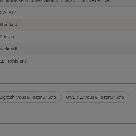
Windows XP, Windows Vista, Windows 7, Linux Kernel 2.6+
QWERTZ
Standard
Optisch
Verkabelt
Spill Resistant
Logitech Maus & Tastatur Sets
QWERTZ Maus & Tastatur Sets