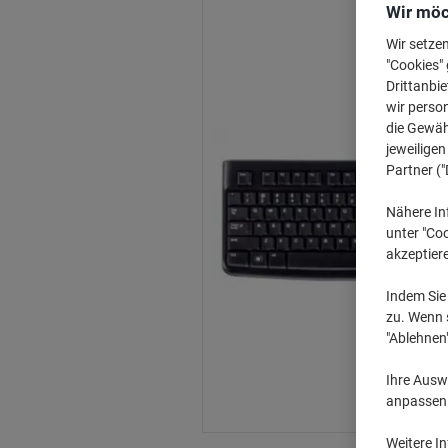
Wir möc
Wir setze
"Cookies" 
Drittanbie
wir perso
die Gewähr
jeweilige
Partner ("
Nähere In
unter "Coo
akzeptier
Indem Sie 
zu. Wenn s
"Ablehnen
Ihre Auswa
anpassen u
Weitere I