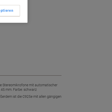
ptieren
rückung
rte Stereomikrofone mit automatischer
x 45 mm. Farbe: schwarz
ußerdem ist die C925e mit allen gängigen