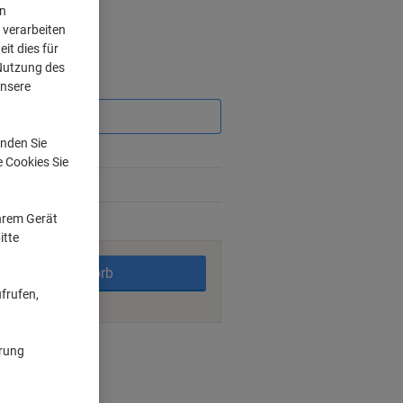
on
 verarbeiten
it dies für
 Nutzung des
Sie
unsere
sparen
nden Sie
7%
e Cookies Sie
14%
Ihrem Gerät
rktage
itte
In den Warenkorb
frufen,
nt methods
ärung