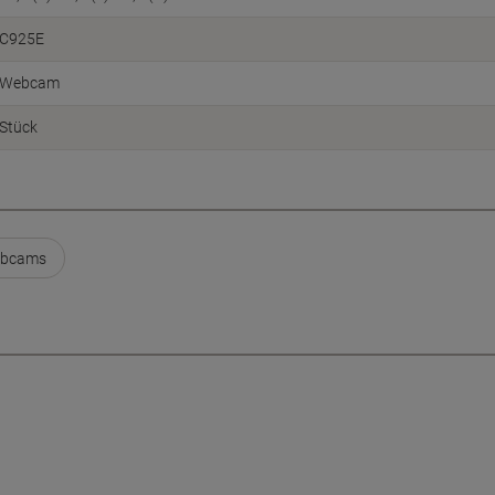
C925E
Webcam
Stück
ebcams