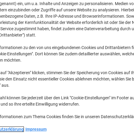
CHF 57.95
pro Stück
genannt) ein, um u.a. Inhalte und Anzeigen zu personalisieren. Medien v
Ab 3 Stück
tern einzubinden oder Zugriffe auf unsere Website zu analysieren. Hierbei
CHF 62.64 inkl. MwSt
nenbezogene Daten, z.B. Ihre IP-Adresse und Browserinformationen. Sowe
leistung der Kernfunktionalität der Website erforderlich ist oder Sie der
Menge
exkl. MwSt
n Service zugestimmt haben, findet zudem eine Datenverarbeitung durch 
Drittanbieter") statt.
Stück
1
CHF 67.95
formationen zu den von uns eingebundenen Cookies und Drittanbietern fi
Stück
2
CHF 62.95
-
kie-Einstellungen". Dort können Sie zudem detaillierter auswählen, welch
en möchten.
Stück
3+
CHF 57.95
-
auf "Akzeptieren" klicken, stimmen Sie der Speicherung von Cookies auf 
Aktuell verfügbar
Lieferung 2-3 We
ie den Einsatz nicht essentieller Cookies ablehnen möchten, wählen Sie b
" aus.
Menge
hl können Sie jederzeit über den Link "Cookie-Einstellungen" im Footer au
Zu einer Liste
nd so Ihre erteilte Einwilligung widerrufen.
Lieferinformationen
Payme
nformationen zum Thema Cookies finden Sie in unseren Datenschutzerkl
utzerklärung
Impressum
Haupteigenschaften