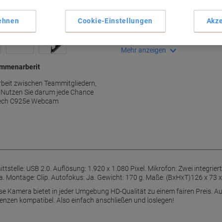
Full HD 1080p Auflösung
Zwei Stereomikrofone
ehnen
Cookie-Einstellungen
Akze
Automatische Rauschunterd
Plug and Play Funktion
Mehr anzeigen
sammenarberit
beit zwischen Teammitgliedern,
n. Nutzen Sie darum jede Chance
itech C925e Webcam
telle: USB 2.0. Auflösung: 1.920 x 1.080 Pixel. Mikrofon: Zwei integrie
. Montage: Clip. Autofokus: Ja. Gewicht: 170 g. Maße: (BxHxT)126 x 73 
se Kamera bietet in jeder Umgebung HD-Qualität zu einem fairen Preis. A
zen kompatibel. Also einfach anschließen und loslegen!