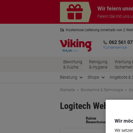
Skip
Skip
Wir feiern uns
to
to
Content
Navigation
Feiern Sie mit uns 
Kostenlose Lieferung innerhalb von 2 We
Kostenlose Rücksendung*
3 Jahre 
062 561 07
Kundenservice
Bewirtung
Reinigung
Wartung 
& Küche
& Hygiene
Sicherheit
Beratung
Shops
Angebote & 
Startseite
Bürotechnik & Technologie
Co
Logitech Webcam C
Ma
Wir möc
Wir setze