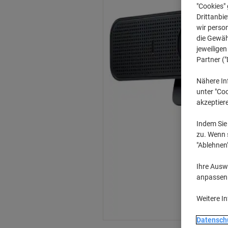
"Cookies" 
Drittanbie
wir perso
die Gewähr
jeweilige
Partner ("
Nähere In
unter "Coo
akzeptier
Indem Sie 
zu. Wenn s
"Ablehnen
Ihre Auswa
anpassen u
Weitere I
Datensch