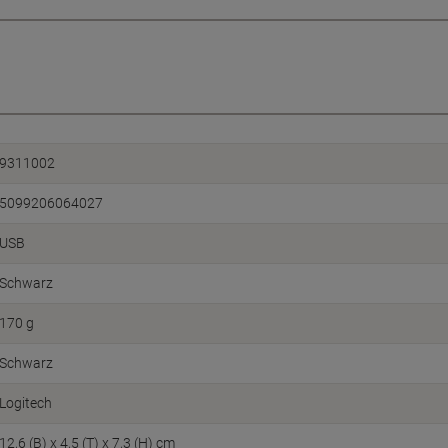
9311002
5099206064027
USB
Schwarz
170 g
Schwarz
Logitech
12,6 (B) x 4,5 (T) x 7,3 (H) cm