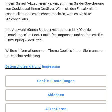
Indem Sie auf "Akzeptieren" klicken, stimmen Sie der Speicherung
von Cookies auf Ihrem Gerät zu. Wenn sie den Einsatz nicht
essentieller Cookies ablehnen möchten, wählen Sie bitte
"Ablehnen" aus.
Ihre Auswahl können Sie jederzeit über den Link "Cookie-
Einstellungen" im Footer aufrufen, anpassen und so Ihre erteilte
Einwilligung widerrufen.
Weitere Informationen zum Thema Cookies finden Sie in unseren
Datenschutzerklärung
Datenschutzerklärung
Impressum
Cookie-Einstellungen
Für ein rundum besseres Erlebnis bei Ihrer Videokonferenz
Die Logitech Webcam C930E ist die fortschrittlichste HD-Webcam
Ablehnen
von Logitech mit den allerersten Features, die mit der C930E-
Webcam für die Desktop-Zusammenarbeit optimiert wurden.
Bringen Sie sie einfach an der Stelle an, wo sie gerade gebraucht
wird!
Akzeptieren