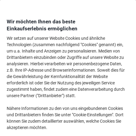
Skip
Skip
to
to
Content
Navigation
Wir möchten Ihnen das beste
Einkaufserlebnis ermöglichen
Wir setzen auf unserer Website Cookies und ähnliche
Startseite
Bürotechnik & Technologie
Computertechnik & Zubehör
Moni
Technologien (zusammen nachfolgend "Cookies" genannt) ein,
um u.a. Inhalte und Anzeigen zu personalisieren. Medien von
Logitech Webcam C930E Schwarz
Drittanbietern einzubinden oder Zugriffe auf unsere Website zu
analysieren. Hierbei verarbeiten wir personenbezogene Daten,
z.B. Ihre IP-Adresse und Browserinformationen. Soweit dies für
Marke:
Logitech
Artikelnr.:
2056335
die Gewährleistung der Kernfunktionalität der Website
erforderlich ist oder Sie der Nutzung des jeweiligen Service
zugestimmt haben, findet zudem eine Datenverarbeitung durch
unsere Partner ("Drittanbieter") statt.
Nähere Informationen zu den von uns eingebundenen Cookies
und Drittanbietern finden Sie unter "Cookie-Einstellungen". Dort
können Sie zudem detaillierter auswählen, welche Cookies Sie
akzeptieren möchten.