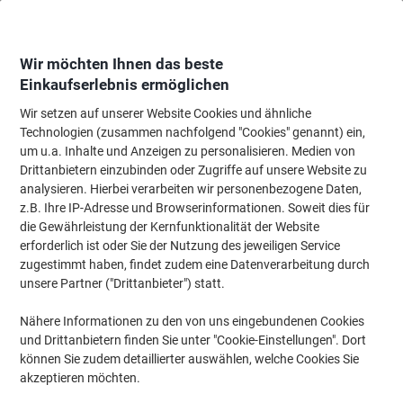
Skip
Skip
to
to
Content
Navigation
Wir möchten Ihnen das beste
Einkaufserlebnis ermöglichen
Wir setzen auf unserer Website Cookies und ähnliche
Startseite
Papier, Versand & Pakete
Papier & Etiketten
Papier
Drucker
Technologien (zusammen nachfolgend "Cookies" genannt) ein,
um u.a. Inhalte und Anzeigen zu personalisieren. Medien von
Navigator Eco-Logical A4 Druckerpapier 75 g/m² Glatt
Drittanbietern einzubinden oder Zugriffe auf unsere Website zu
Weiss 500 Blatt
analysieren. Hierbei verarbeiten wir personenbezogene Daten,
z.B. Ihre IP-Adresse und Browserinformationen. Soweit dies für
die Gewährleistung der Kernfunktionalität der Website
Marke:
Navigator
Artikelnr.:
3521484
erforderlich ist oder Sie der Nutzung des jeweiligen Service
zugestimmt haben, findet zudem eine Datenverarbeitung durch
unsere Partner ("Drittanbieter") statt.
Nachhaltig
Nähere Informationen zu den von uns eingebundenen Cookies
und Drittanbietern finden Sie unter "Cookie-Einstellungen". Dort
können Sie zudem detaillierter auswählen, welche Cookies Sie
akzeptieren möchten.