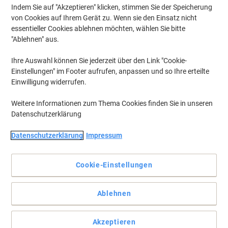
Indem Sie auf "Akzeptieren" klicken, stimmen Sie der Speicherung
von Cookies auf Ihrem Gerät zu. Wenn sie den Einsatz nicht
essentieller Cookies ablehnen möchten, wählen Sie bitte
"Ablehnen" aus.
Ihre Auswahl können Sie jederzeit über den Link "Cookie-
Einstellungen" im Footer aufrufen, anpassen und so Ihre erteilte
Einwilligung widerrufen.
Weitere Informationen zum Thema Cookies finden Sie in unseren
Datenschutzerklärung
Datenschutzerklärung
Impressum
Cookie-Einstellungen
Damit Ihre Whiteboards wieder sauber sind
Mit diesem Nobo Tafelwischer sorgen Sie nicht nur dafür, dass
Ablehnen
Ihre Whiteboards sauber bleiben, sondern verlieren Ihn auch nicht
mehr, da er magnetisch am Whiteboard haftet.
Vollständige Beschreibung lesen
Akzeptieren