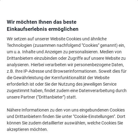
Skip
Skip
to
to
Content
Navigation
Wir möchten Ihnen das beste
Einkaufserlebnis ermöglichen
Wir setzen auf unserer Website Cookies und ähnliche
Startseite
Meetings & Präsentation
Meetings & Präsentation
Whiteboard
Technologien (zusammen nachfolgend "Cookies" genannt) ein,
um u.a. Inhalte und Anzeigen zu personalisieren. Medien von
Nobo Tafelwischer Magnetisch
Drittanbietern einzubinden oder Zugriffe auf unsere Website zu
analysieren. Hierbei verarbeiten wir personenbezogene Daten,
z.B. Ihre IP-Adresse und Browserinformationen. Soweit dies für
Marke:
Acco Hetzel
Artikelnr.:
33421
die Gewährleistung der Kernfunktionalität der Website
erforderlich ist oder Sie der Nutzung des jeweiligen Service
zugestimmt haben, findet zudem eine Datenverarbeitung durch
unsere Partner ("Drittanbieter") statt.
Nähere Informationen zu den von uns eingebundenen Cookies
und Drittanbietern finden Sie unter "Cookie-Einstellungen". Dort
können Sie zudem detaillierter auswählen, welche Cookies Sie
akzeptieren möchten.