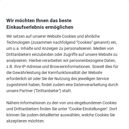
Skip
Skip
to
to
Content
Navigation
Wir möchten Ihnen das beste
Einkaufserlebnis ermöglichen
Wir setzen auf unserer Website Cookies und ähnliche
Startseite
Bürobedarf
Schreibtisch-Ausstattung
Locher, Entklammerer &
Technologien (zusammen nachfolgend "Cookies" genannt) ein,
um u.a. Inhalte und Anzeigen zu personalisieren. Medien von
Novus RE+NEW 2 Löcher Locher Kunststoff, Metall 30
Drittanbietern einzubinden oder Zugriffe auf unsere Website zu
Blatt B 230 Schwarz
analysieren. Hierbei verarbeiten wir personenbezogene Daten,
z.B. Ihre IP-Adresse und Browserinformationen. Soweit dies für
die Gewährleistung der Kernfunktionalität der Website
Marke:
Novus
Artikelnr.:
1015400
erforderlich ist oder Sie der Nutzung des jeweiligen Service
zugestimmt haben, findet zudem eine Datenverarbeitung durch
unsere Partner ("Drittanbieter") statt.
Nähere Informationen zu den von uns eingebundenen Cookies
und Drittanbietern finden Sie unter "Cookie-Einstellungen". Dort
können Sie zudem detaillierter auswählen, welche Cookies Sie
akzeptieren möchten.