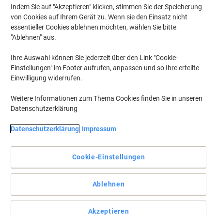
Indem Sie auf "Akzeptieren" klicken, stimmen Sie der Speicherung
von Cookies auf Ihrem Gerät zu. Wenn sie den Einsatz nicht
essentieller Cookies ablehnen möchten, wählen Sie bitte
"Ablehnen" aus.
Ihre Auswahl können Sie jederzeit über den Link "Cookie-
Einstellungen" im Footer aufrufen, anpassen und so Ihre erteilte
Einwilligung widerrufen.
Weitere Informationen zum Thema Cookies finden Sie in unseren
Datenschutzerklärung
Datenschutzerklärung
Impressum
Hart im Nehmen im Büro, schonend für die Umwelt
Stark im Büro, umweltfreundlich aus nachhaltigem Kunststoff
Cookie-Einstellungen
produziert. So können Sie einen kleinen Beitrag für den
Umweltschutz leisten, ohne bei der Qualität Kompromisse zu
machen. Passend zu Novus B 4 und B 4FC.
Ablehnen
Vollständige Beschreibung lesen
Akzeptieren