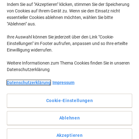
Indem Sie auf "Akzeptieren" klicken, stimmen Sie der Speicherung
von Cookies auf Ihrem Gerät zu. Wenn sie den Einsatz nicht
essentieller Cookies ablehnen möchten, wählen Sie bitte
Stapelbar für Konferenzen, Wartezimmer oder Büro.
"Ablehnen" aus.
Erst einer, dann zwei, dann drei, dann vier. Es lohnt sich diese
Ihre Auswahl können Sie jederzeit über den Link "Cookie-
Stühle in ausreichender Menge vorrätig zu haben. Dicht gestapelt
Einstellungen" im Footer aufrufen, anpassen und so Ihre erteilte
nehmen Sie im Lagerraum kaum Platz weg. Und bei Bedarf dienen
Sie täglich als Bürostuhl.
Einwilligung widerrufen.
Vollständige Beschreibung lesen
Weitere Informationen zum Thema Cookies finden Sie in unseren
Datenschutzerklärung
Wechseln und sparen mit unserer
Datenschutzerklärung
Eigenmarke:
Impressum
Viking Realspace ISO Besucherstuhl Blau 120
kg D5S/IB 530 x 540 x 800 mm 4 Stück
Cookie-Einstellungen
CHF 154.95
Ablehnen
Mehr Kaufen,
Mehr Sparen
CHF 214.95
pro Pack
Ab 2 Pack
Akzeptieren
CHF 232.36 inkl. MwSt