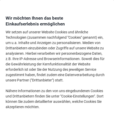
Skip
Skip
to
to
Content
Navigation
Wir möchten Ihnen das beste
Einkaufserlebnis ermöglichen
Wir setzen auf unserer Website Cookies und ähnliche
Startseite
Büromöbel
Büromöbel
Stühle
Stapel- & Klappstühle
Technologien (zusammen nachfolgend "Cookies" genannt) ein,
um u.a. Inhalte und Anzeigen zu personalisieren. Medien von
Nowy Styl ISO Plus Besucherstuhl Stoff Optionale
Drittanbietern einzubinden oder Zugriffe auf unsere Website zu
Armlehne Blau 110 kg 4 Stück
analysieren. Hierbei verarbeiten wir personenbezogene Daten,
z.B. Ihre IP-Adresse und Browserinformationen. Soweit dies für
die Gewährleistung der Kernfunktionalität der Website
Marke:
Nowy Styl
Artikelnr.:
2167902
erforderlich ist oder Sie der Nutzung des jeweiligen Service
zugestimmt haben, findet zudem eine Datenverarbeitung durch
unsere Partner ("Drittanbieter") statt.
Nähere Informationen zu den von uns eingebundenen Cookies
und Drittanbietern finden Sie unter "Cookie-Einstellungen". Dort
können Sie zudem detaillierter auswählen, welche Cookies Sie
akzeptieren möchten.