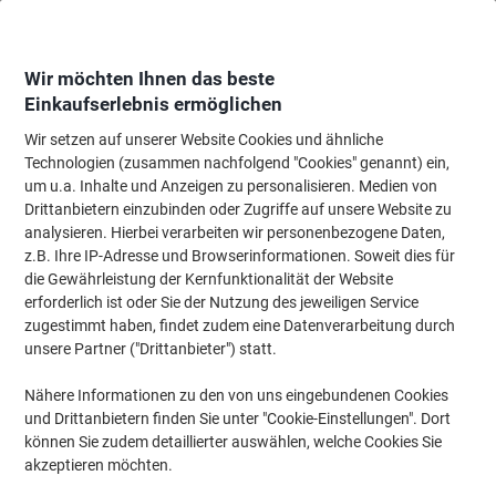
Skip
Skip
to
to
Content
Navigation
Wir möchten Ihnen das beste
Einkaufserlebnis ermöglichen
Wir setzen auf unserer Website Cookies und ähnliche
Startseite
Bürobedarf
Schreiben & Zeichnen
Stifte, Minen & Korrektur
Technologien (zusammen nachfolgend "Cookies" genannt) ein,
um u.a. Inhalte und Anzeigen zu personalisieren. Medien von
Papermate Korrekturroller 55 mm x 6 m 3 Stück
Drittanbietern einzubinden oder Zugriffe auf unsere Website zu
analysieren. Hierbei verarbeiten wir personenbezogene Daten,
z.B. Ihre IP-Adresse und Browserinformationen. Soweit dies für
Marke:
Papermate
Artikelnr.:
1148914
die Gewährleistung der Kernfunktionalität der Website
erforderlich ist oder Sie der Nutzung des jeweiligen Service
zugestimmt haben, findet zudem eine Datenverarbeitung durch
unsere Partner ("Drittanbieter") statt.
Nähere Informationen zu den von uns eingebundenen Cookies
und Drittanbietern finden Sie unter "Cookie-Einstellungen". Dort
können Sie zudem detaillierter auswählen, welche Cookies Sie
akzeptieren möchten.