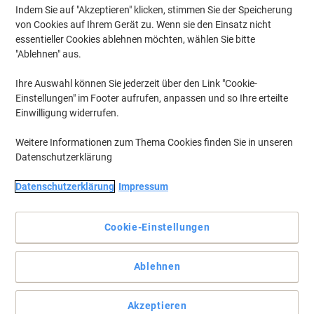
Indem Sie auf "Akzeptieren" klicken, stimmen Sie der Speicherung
von Cookies auf Ihrem Gerät zu. Wenn sie den Einsatz nicht
essentieller Cookies ablehnen möchten, wählen Sie bitte
"Ablehnen" aus.
Ihre Auswahl können Sie jederzeit über den Link "Cookie-
Einstellungen" im Footer aufrufen, anpassen und so Ihre erteilte
Einwilligung widerrufen.
Weitere Informationen zum Thema Cookies finden Sie in unseren
Datenschutzerklärung
Datenschutzerklärung
Impressum
Cookie-Einstellungen
Das kompakte Design passt einfach in die Stiftsonschale
Do-overs richtig gemacht; es ist, als wären Fehler nie einmal da.
Ablehnen
Vollständige Beschreibung lesen
Mehr Kaufen,
Mehr Sparen
Akzeptieren
pro Pack