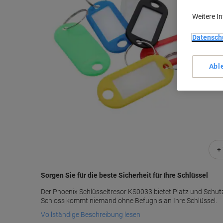
Weitere I
Datensch
Abl
+
Sorgen Sie für die beste Sicherheit für Ihre Schlüssel
Der Phoenix Schlüsseltresor KS0033 bietet Platz und Schutz
Schloss kommt niemand ohne Befugnis an Ihre Schlüssel.
Vollständige Beschreibung lesen