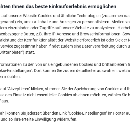
hten Ihnen das beste Einkaufserlebnis ermöglichen
Mehr Kaufen,
Mehr Sparen
CHF 2.55
pro Stück
n auf unserer Website Cookies und ähnliche Technologien (zusammen na
Ab 12 Stück
genannt) ein, um u.a. Inhalte und Anzeigen zu personalisieren. Medien v
CHF 2.76 inkl. MwSt
tern einzubinden oder Zugriffe auf unsere Website zu analysieren. Hierbei
nenbezogene Daten, z.B. Ihre IP-Adresse und Browserinformationen. Sowe
Menge
exkl. MwSt
leistung der Kernfunktionalität der Website erforderlich ist oder Sie der
n Service zugestimmt haben, findet zudem eine Datenverarbeitung durch 
Stück
1-2
CHF 4.05
Drittanbieter") statt.
Stück
3-5
CHF 3.55
-1
formationen zu den von uns eingebundenen Cookies und Drittanbietern fi
Stück
6-11
CHF 3.05
-2
kie-Einstellungen". Dort können Sie zudem detaillierter auswählen, welch
en möchten.
Stück
12+
CHF 2.55
-3
auf "Akzeptieren" klicken, stimmen Sie der Speicherung von Cookies auf 
Aktuell verfügbar
Lieferung 2-3 We
ie den Einsatz nicht essentieller Cookies ablehnen möchten, wählen Sie b
" aus.
Menge
hl können Sie jederzeit über den Link "Cookie-Einstellungen" im Footer au
Zu einer Liste
nd so Ihre erteilte Einwilligung widerrufen.