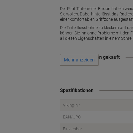
Der Pilot Tintenroller Frixion hat ein 
Sie wollen. Dabei hinterlässt das Radie
einer komfortablen Griffzone ausgestatte
Die Tinte fliesst ohne zu kleckern auf da
können Sie ihn ohne Probleme mit den Fri
all diesen Eigenschaften in einem Schrei
Wird oft zusammen gekauft
Mehr anzeigen
Spezifikationen
Viking-Nr.
EAN/UPC
Einziehbar