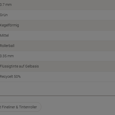
0.7 mm
Grün
Kegelförmig
Mittel
Rollerball
0.35 mm
Flüssigtinte auf Gelbasis
Recycelt 50%
t Fineliner & Tintenroller