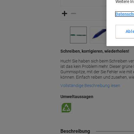
Weitere I
Datensch
Abl
Schreiben, korrigieren, wiederholen!
Huch! Sie haben sich beim Schreiben vert
ist das kein Problem mehr. Dieser grüne
Gummispitze, mit der Sie Fehler wie mit 
können. Einfach reiben und zusehen, wie
Vollständige Beschreibung lesen
Umweltaussagen
Beschreibung