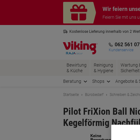
Skip
Skip
Wir feiern uns
to
to
Content
Navigation
Feiern Sie mit uns 
Kostenlose Lieferung innerhalb von 2 We
Kostenlose Rücksendung*
3 Jahre 
062 561 07
Kundenservice
Bewirtung
Reinigung
Wartung 
& Küche
& Hygiene
Sicherheit
Beratung
Shops
Angebote & 
Startseite
Bürobedarf
Schreiben & Zeic
Pilot FriXion Ball N
Kegelförmig Nachfül
Ma