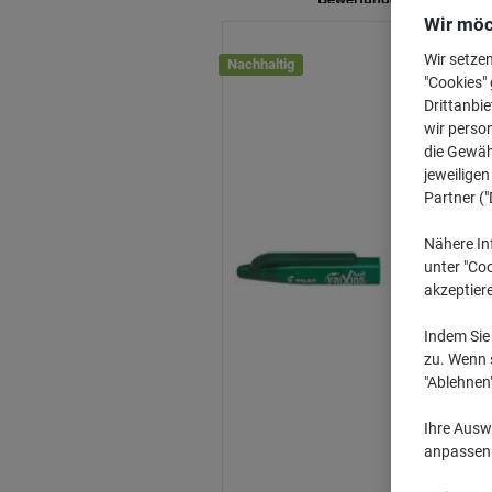
Wir möc
Wir setze
Nachhaltig
"Cookies" 
Drittanbie
wir perso
die Gewähr
jeweilige
Partner ("
Nähere In
unter "Coo
akzeptier
Indem Sie 
zu. Wenn s
"Ablehnen
Ihre Auswa
anpassen u