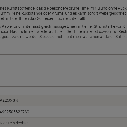
weiches Kunststoffende, das die besondere grüne Tinte im Nu und ohne Rück
rgummi keine Rückstände oder Krümel und es kann sofort weitergeschriebe
t, mit der Ihnen das Schreiben noch leichter fällt.
s Papier und hinterlässt gleichmässige Linien mit einer Strichstärke von 0,
xion Nachfüllminen wieder auffüllen. Der Tintenroller ist sowohl für Rech
bgerät vereint, werden Sie so schnell nicht mehr auf einen anderen Stift z
P2260-GN
4902505322730
Nicht einziehbar