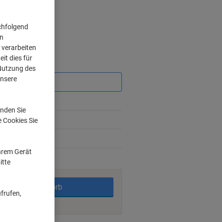
chfolgend
on
 verarbeiten
it dies für
Sie
 Nutzung des
sparen
unsere
2%
nden Sie
4%
e Cookies Sie
7%
Ihrem Gerät
rktage
itte
In den Warenkorb
frufen,