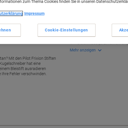
nformationen zum Thema Cookies finden Sie in unseren Datenschutzerkl
Lieferinformationen
Payme
utzerklärung
Impressum
Haupteigenschaften
Weiches Kunststoff-Ende zu
ehnen
Cookie-Einstellungen
Akze
Rückstandsfreies Radieren
Komfortable Griffzone
Gleichmässige Linienführun
Mehr anzeigen
an? Mit den Pilot Frixion Stiften
 Kugelschreiber hat eine
einem Bleistift ausradieren
 Ihre Fehler verschwinden.