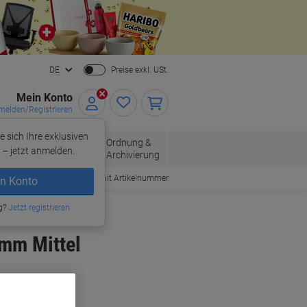
Close
DE
Preise exkl. USt.
Mein Konto
elden/Registrieren
e sich Ihre exklusiven
ersand
Ordnung &
Bürobedarf
– jetzt anmelden.
Archivierung
Bestellen mit Artikelnummer
n Konto
g?
Jetzt registrieren
 mm Mittel