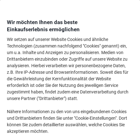
Skip
Skip
to
to
Content
Navigation
Wir möchten Ihnen das beste
Einkaufserlebnis ermöglichen
Wir setzen auf unserer Website Cookies und ähnliche
Startseite
Bürobedarf
Schreibtisch-Ausstattung
Kleber, Klebestreifen &
Technologien (zusammen nachfolgend "Cookies" genannt) ein,
um u.a. Inhalte und Anzeigen zu personalisieren. Medien von
Pritt Klebestift 43 g Transparent 1445029 5 Stück
Drittanbietern einzubinden oder Zugriffe auf unsere Website zu
analysieren. Hierbei verarbeiten wir personenbezogene Daten,
z.B. Ihre IP-Adresse und Browserinformationen. Soweit dies für
Marke:
Pritt
Artikelnr.:
4024314
die Gewährleistung der Kernfunktionalität der Website
erforderlich ist oder Sie der Nutzung des jeweiligen Service
zugestimmt haben, findet zudem eine Datenverarbeitung durch
unsere Partner ("Drittanbieter") statt.
Nähere Informationen zu den von uns eingebundenen Cookies
und Drittanbietern finden Sie unter "Cookie-Einstellungen". Dort
können Sie zudem detaillierter auswählen, welche Cookies Sie
akzeptieren möchten.