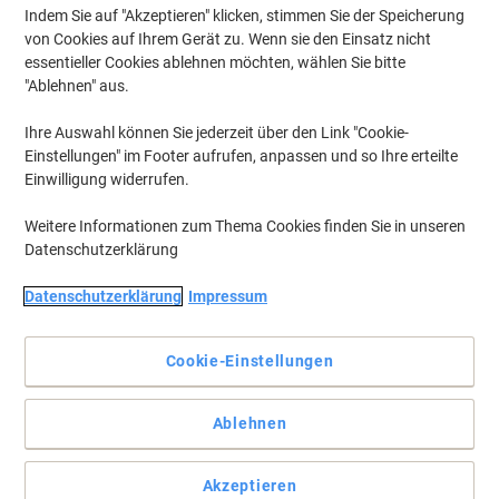
Indem Sie auf "Akzeptieren" klicken, stimmen Sie der Speicherung
von Cookies auf Ihrem Gerät zu. Wenn sie den Einsatz nicht
essentieller Cookies ablehnen möchten, wählen Sie bitte
"Ablehnen" aus.
Ihre Auswahl können Sie jederzeit über den Link "Cookie-
Einstellungen" im Footer aufrufen, anpassen und so Ihre erteilte
Einwilligung widerrufen.
Weitere Informationen zum Thema Cookies finden Sie in unseren
Datenschutzerklärung
Datenschutzerklärung
Impressum
Cookie-Einstellungen
Der sichere und kinderfreundliche Kleber für Schule und
Bürobedarf
Der hocheffiziente und langlebige Klebestift aus 97% natürlichen
Ablehnen
Inhaltsstoffen (inkl. Wasser) verursacht keine Falten im Papier
und lässt sich bei niedrigen Temperaturen auswaschen.
Akzeptieren
Vollständige Beschreibung lesen