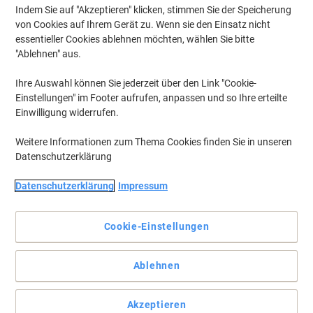
Indem Sie auf "Akzeptieren" klicken, stimmen Sie der Speicherung
von Cookies auf Ihrem Gerät zu. Wenn sie den Einsatz nicht
essentieller Cookies ablehnen möchten, wählen Sie bitte
"Ablehnen" aus.
Ihre Auswahl können Sie jederzeit über den Link "Cookie-
Einstellungen" im Footer aufrufen, anpassen und so Ihre erteilte
Einwilligung widerrufen.
Weitere Informationen zum Thema Cookies finden Sie in unseren
Datenschutzerklärung
Datenschutzerklärung
Impressum
Cookie-Einstellungen
Präzise, zuverlässig und 100% recycelbar
Ablehnen
Umweltfreundlicher 2-Loch-Locher, mit dem Sie Ihren Papierkram
organisieren und gleichzeitig die Umwelt schützen können.
Vollständige Beschreibung lesen
Akzeptieren