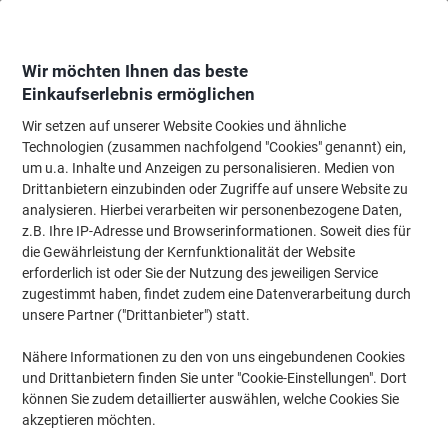
Skip
Skip
to
to
Content
Navigation
Wir möchten Ihnen das beste
Einkaufserlebnis ermöglichen
Wir setzen auf unserer Website Cookies und ähnliche
Startseite
Bürobedarf
Schreibtisch-Ausstattung
Locher, Entklammerer &
Technologien (zusammen nachfolgend "Cookies" genannt) ein,
um u.a. Inhalte und Anzeigen zu personalisieren. Medien von
Rapid Eco 2 Löcher Locher Metall, Kunststoff 20 Blatt
Drittanbietern einzubinden oder Zugriffe auf unsere Website zu
ECO Schwarz
analysieren. Hierbei verarbeiten wir personenbezogene Daten,
z.B. Ihre IP-Adresse und Browserinformationen. Soweit dies für
die Gewährleistung der Kernfunktionalität der Website
Marke:
Rapid
Artikelnr.:
3346295
erforderlich ist oder Sie der Nutzung des jeweiligen Service
zugestimmt haben, findet zudem eine Datenverarbeitung durch
unsere Partner ("Drittanbieter") statt.
Nachhaltig
Nähere Informationen zu den von uns eingebundenen Cookies
und Drittanbietern finden Sie unter "Cookie-Einstellungen". Dort
können Sie zudem detaillierter auswählen, welche Cookies Sie
akzeptieren möchten.